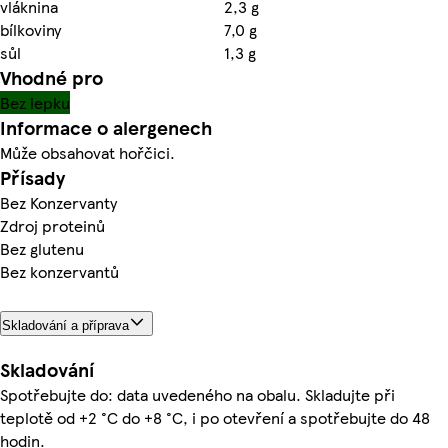
vláknina
2,3 g
bílkoviny
7,0 g
sůl
1,3 g
Vhodné pro
Bez lepku
Informace o alergenech
Může obsahovat hořčici.
Přísady
Bez Konzervanty
Zdroj proteinů
Bez glutenu
Bez konzervantů
Skladování a příprava
Skladování
Spotřebujte do: data uvedeného na obalu. Skladujte při
teplotě od +2 °C do +8 °C, i po otevření a spotřebujte do 48
hodin.