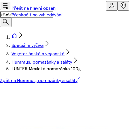
Přejít na hlavní obsah
Přeskočit na vyhledávání
Speciální výživa
Vegetariánské a veganské
Hummus, pomazánky a saláty
LUNTER Mexická pomazánka 100g
Zpět na Hummus, pomazánky a saláty