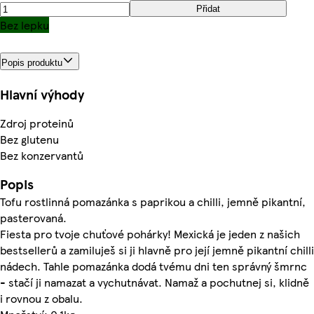
Přidat
Bez lepku
Popis produktu
Hlavní výhody
Zdroj proteinů
Bez glutenu
Bez konzervantů
Popis
Tofu rostlinná pomazánka s paprikou a chilli, jemně pikantní,
pasterovaná.
Fiesta pro tvoje chuťové pohárky! Mexická je jeden z našich
bestsellerů a zamiluješ si ji hlavně pro její jemně pikantní chilli
nádech. Tahle pomazánka dodá tvému dni ten správný šmrnc
- stačí ji namazat a vychutnávat. Namaž a pochutnej si, klidně
i rovnou z obalu.