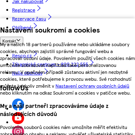
Jak nakupovat
Registrace
Rezervace času
Oblíbené
Nastavení soukromí a cookies
Kontakt
My a našich 18 partnerů používáme nebo ukládáme soubory
cookies, abychom zajistili správné fungování webu a
itesco.cz
zpracovali osobní údaje. Povolením použití všech cookies nám
Zákaznické centrum - 800 222 555
umožníte zobrazovat například také personalizovanou
reklamu. V opačném případě zůstanou aktivní jen nezbytné
Naše obchody
cookies, které potřebujeme k provozu webu. Své rozhodnutí
můžete kdykoliv změnit v
Nastavení ochrany osobních údajů
followUs
nebo kliknutím na odkaz Soukromí a cookies v patičce webu.
My a naši partneři zpracováváme údaje z
následujících důvodů
Povolením souborů cookies nám umožníte měřit efektivitu
zobrazeného obsahu a reklamy, vytvářet uživatelské statistiky,