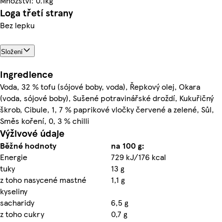
Množství: 0.1kg
Loga třetí strany
Bez lepku
Složení
Ingredience
Voda, 32 % tofu (sójové boby, voda), Řepkový olej, Okara
(voda, sójové boby), Sušené potravinářské droždí, Kukuřičný
škrob, Cibule, 1, 7 % paprikové vločky červené a zelené, Sůl,
Směs koření, 0, 3 % chilli
Výživové údaje
Běžné hodnoty
na 100 g:
Energie
729 kJ/176 kcal
tuky
13 g
z toho nasycené mastné
1,1 g
kyseliny
sacharidy
6,5 g
z toho cukry
0,7 g