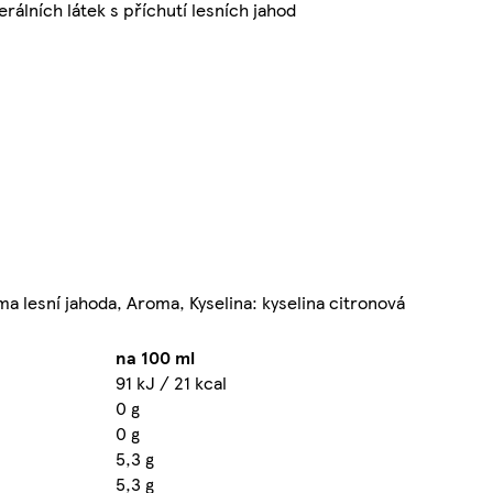
lních látek s příchutí lesních jahod
oma lesní jahoda, Aroma, Kyselina: kyselina citronová
na 100 ml
91 kJ / 21 kcal
0 g
0 g
5,3 g
5,3 g