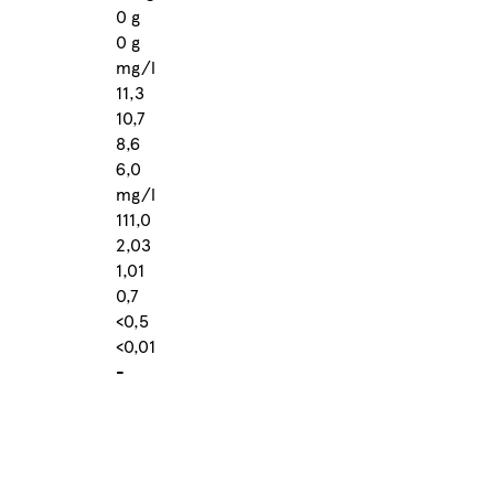
0 g
0 g
mg/l
11,3
10,7
8,6
6,0
mg/l
111,0
2,03
1,01
0,7
<0,5
<0,01
-