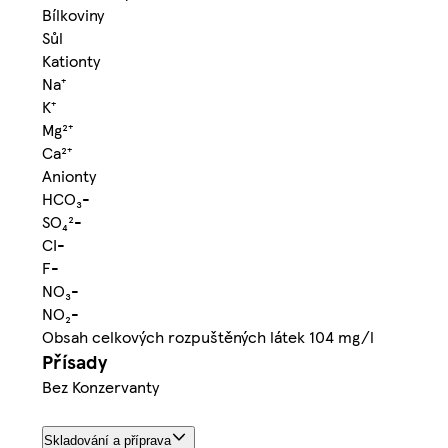
Bílkoviny
Sůl
Kationty
Na⁺
K⁺
Mg²⁺
Ca²⁺
Anionty
HCO₃-
SO₄²-
CI-
F-
NO₃-
NO₂-
Obsah celkových rozpuštěných látek 104 mg/l
Přísady
Bez Konzervanty
Skladování a příprava