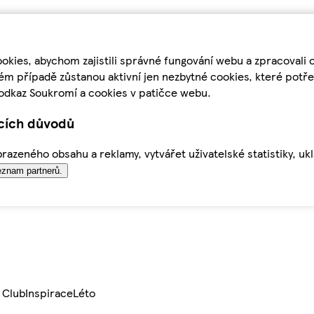
kies, abychom zajistili správné fungování webu a zpracovali 
ém případě zůstanou aktivní jen nezbytné cookies, které pot
odkaz Soukromí a cookies v patičce webu.
ících důvodů
azeného obsahu a reklamy, vytvářet uživatelské statistiky, uk
znam partnerů.
 Club
Inspirace
Léto