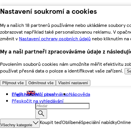
Nastavení soukromí a cookies
My a našich 18 partnerů používáme nebo ukládáme soubory coo
zobrazovat například také personalizovanou reklamu. V opačn
změnit v
Nastavení ochrany osobních údajů
nebo kliknutím na 
My a naši partneři zpracováváme údaje z následuj
Povolením souborů cookies nám umožníte měřit efektivitu zobr
používat přesná data o poloze a identifikovat vaše zařízení.
Se
Přijmout vše
Odmítnout vše
Vlastní nastavení
Přejít na hlavní obsah
English
Můj první nákup
Nápověda
Přeskočit na vyhledávání
Koupit teď
Oblíbené
Speciální nabídky
Online
Všechny kategorie