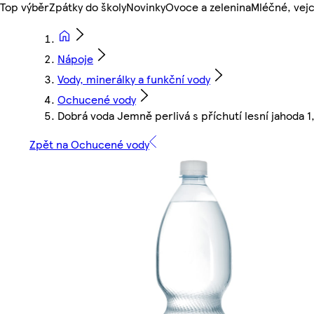
Top výběr
Zpátky do školy
Novinky
Ovoce a zelenina
Mléčné, vejc
Nápoje
Vody, minerálky a funkční vody
Ochucené vody
Dobrá voda Jemně perlivá s příchutí lesní jahoda 1,
Zpět na Ochucené vody