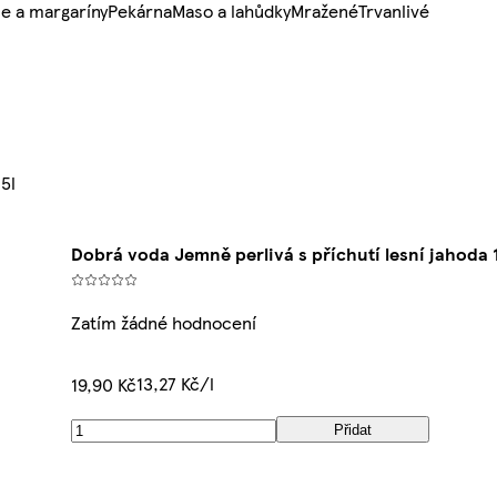
e a margaríny
Pekárna
Maso a lahůdky
Mražené
Trvanlivé
5l
Dobrá voda Jemně perlivá s příchutí lesní jahoda 1
Zatím žádné hodnocení
13,27 Kč/l
19,90 Kč
Přidat