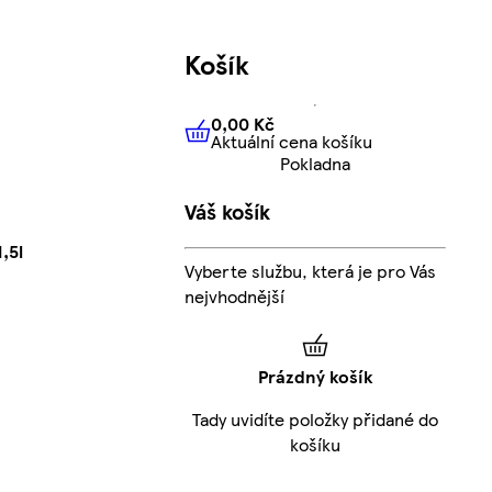
Košík
0,00 Kč
Aktuální cena košíku
0,00 Kč
Aktuální cena košíku
Pokladna
Váš košík
,5l
Vyberte službu, která je pro Vás
nejvhodnější
Prázdný košík
Tady uvidíte položky přidané do
košíku