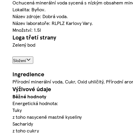
Ochucená minerální voda sycená s nízkým obsahem minerá
Lokalita: Byňov.
Název zdroje: Dobrá voda.
Název laboratoře: RLPLZ Karlovy Vary.
Množství: 1.5l
Loga třetí strany
Zelený bod
Složení
Ingredience
Přírodní minerální voda, Cukr, Oxid uhličitý, Přírodní ar
Výživové údaje
Běžné hodnoty
Energetická hodnota:
Tuky
z toho nasycené mastné kyseliny
Sacharidy
z toho cukry