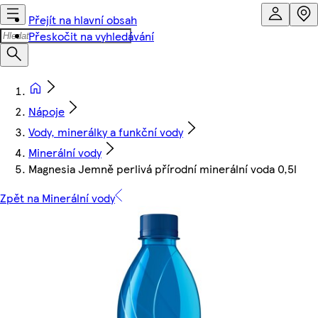
Přejít na hlavní obsah
Přeskočit na vyhledávání
Nápoje
Vody, minerálky a funkční vody
Minerální vody
Magnesia Jemně perlivá přírodní minerální voda 0,5l
Zpět na Minerální vody