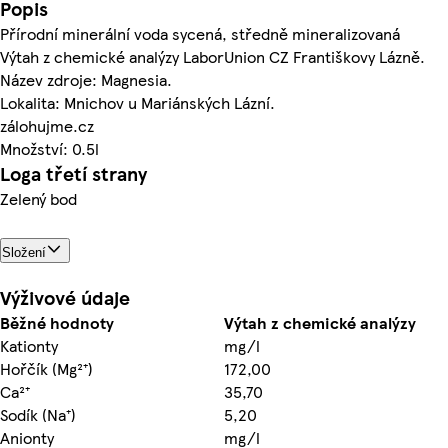
Popis
Přírodní minerální voda sycená, středně mineralizovaná
Výtah z chemické analýzy LaborUnion CZ Františkovy Lázně.
Název zdroje: Magnesia.
Lokalita: Mnichov u Mariánských Lázní.
zálohujme.cz
Množství: 0.5l
Loga třetí strany
Zelený bod
Složení
Výživové údaje
Běžné hodnoty
Výtah z chemické analýzy
Kationty
mg/l
Hořčík (Mg²⁺)
172,00
Ca²⁺
35,70
Sodík (Na⁺)
5,20
Anionty
mg/l