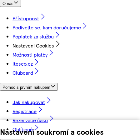
O nás
Přístupnost
Podívejte se, kam doručujeme
Poplatek za službu
Nastavení Cookies
Možnosti platby
itesco.cz
Clubcard
Pomoc s prvním nákupem
Jak nakupovat
Registrace
Rezervace času
Oblíbené
Nastavení soukromí a cookies