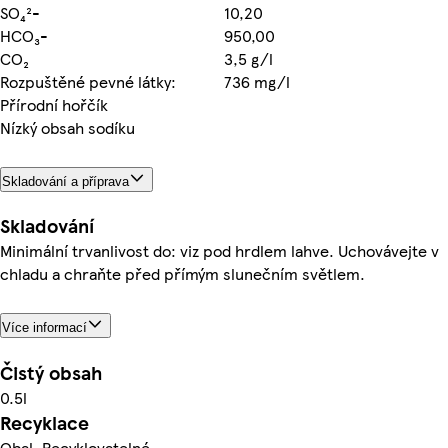
SO₄²-
10,20
HCO₃-
950,00
CO₂
3,5 g/l
Rozpuštěné pevné látky:
736 mg/l
Přírodní hořčík
Nízký obsah sodíku
Skladování a příprava
Skladování
Minimální trvanlivost do: viz pod hrdlem lahve. Uchovávejte v
chladu a chraňte před přímým slunečním světlem.
Více informací
Čistý obsah
0.5l
Recyklace
Obal. Recyklovatelné