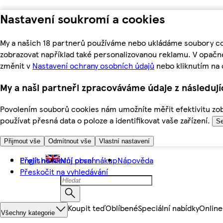
Nastavení soukromí a cookies
My a našich 18 partnerů používáme nebo ukládáme soubory coo
zobrazovat například také personalizovanou reklamu. V opačn
změnit v
Nastavení ochrany osobních údajů
nebo kliknutím na 
My a naši partneři zpracováváme údaje z následuj
Povolením souborů cookies nám umožníte měřit efektivitu zobr
používat přesná data o poloze a identifikovat vaše zařízení.
Se
Přijmout vše
Odmítnout vše
Vlastní nastavení
Přejít na hlavní obsah
English
Můj první nákup
Nápověda
Přeskočit na vyhledávání
Koupit teď
Oblíbené
Speciální nabídky
Online
Všechny kategorie