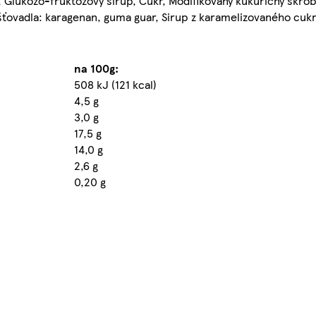
 Glukózo-fruktózový sirup, Cukr, Modifikovaný kukuřičný škro
ovadla: karagenan, guma guar, Sirup z karamelizovaného cukru
na 100g:
508 kJ (121 kcal)
4,5 g
3,0 g
17,5 g
14,0 g
2,6 g
0,20 g