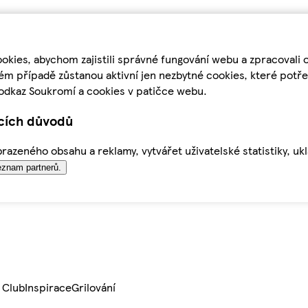
kies, abychom zajistili správné fungování webu a zpracovali 
ém případě zůstanou aktivní jen nezbytné cookies, které pot
odkaz Soukromí a cookies v patičce webu.
ících důvodů
azeného obsahu a reklamy, vytvářet uživatelské statistiky, uk
znam partnerů.
 Club
Inspirace
Grilování