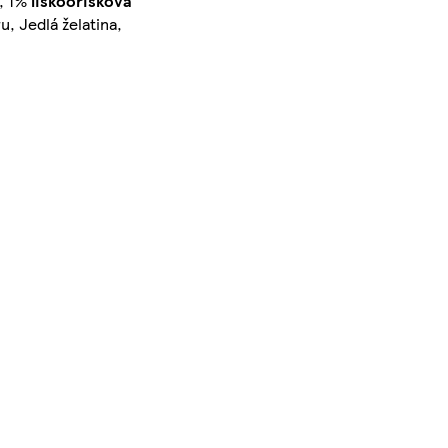
b, 1%
lískooříšková
, Jedlá želatina,