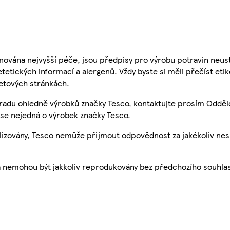
nována nejvyšší péče, jsou předpisy pro výrobu potravin neust
etetických informací a alergenů. Vždy byste si měli přečíst eti
etových stránkách.
 radu ohledně výrobků značky Tesco, kontaktujte prosím Odděl
se nejedná o výrobek značky Tesco.
ualizovány, Tesco nemůže přijmout odpovědnost za jakékoliv ne
a nemohou být jakkoliv reprodukovány bez předchozího souhla