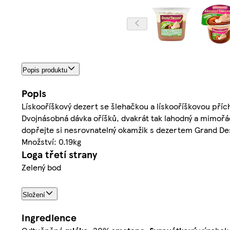
Popis produktu
Popis
Lískooříškový dezert se šlehačkou a lískooříškovou přích
Dvojnásobná dávka oříšků, dvakrát tak lahodný a mimořád
dopřejte si nesrovnatelný okamžik s dezertem Grand De
Množství: 0.19kg
Loga třetí strany
Zelený bod
Složení
Ingredience