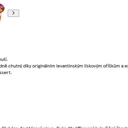
utí.
ně chutný díky originálním levantinským lískovým oříškům a ex
ssert.