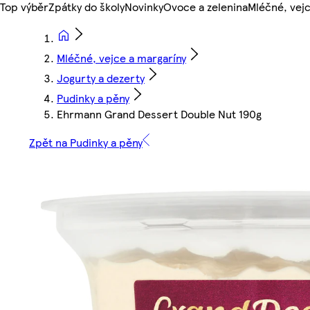
Top výběr
Zpátky do školy
Novinky
Ovoce a zelenina
Mléčné, vejc
Mléčné, vejce a margaríny
Jogurty a dezerty
Pudinky a pěny
Ehrmann Grand Dessert Double Nut 190g
Zpět na Pudinky a pěny