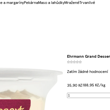
e a margaríny
Pekárna
Maso a lahůdky
Mražené
Trvanlivé
Ehrmann Grand Desser
Zatím žádné hodnocení
188,95 Kč/kg
35,90 Kč