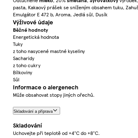
Odtučněné
mléko
, 20%
smetana
,
Syrovátkový
výrobek,
pasta, Kakaový prášek se sníženým obsahem tuku, Zahušť
Emulgátor E 472 b, Aroma, Jedlá sůl, Dusík
Výživové údaje
Běžné hodnoty
Energetická hodnota
Tuky
z toho nasycené mastné kyseliny
Sacharidy
z toho cukry
Bílkoviny
Sůl
Informace o alergenech
Může obsahovat stopy jiných ořechů.
Skladování a příprava
Skladování
Uchovejte při teplotě od +4°C do +8°C.