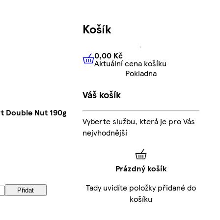
Košík
0,00 Kč
Aktuální cena košíku
0,00 Kč
Aktuální cena košíku
Pokladna
Váš košík
t Double Nut 190g
Vyberte službu, která je pro Vás
nejvhodnější
Prázdný košík
Tady uvidíte položky přidané do
Přidat
košíku