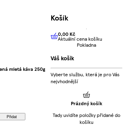
Košík
0,00 Kč
Aktuální cena košíku
0,00 Kč
Aktuální cena košíku
Pokladna
Váš košík
ená mletá káva 250g
Vyberte službu, která je pro Vás
nejvhodnější
Prázdný košík
Tady uvidíte položky přidané do
Přidat
košíku