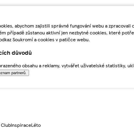
kies, abychom zajistili správné fungování webu a zpracovali 
ém případě zůstanou aktivní jen nezbytné cookies, které pot
odkaz Soukromí a cookies v patičce webu.
ících důvodů
azeného obsahu a reklamy, vytvářet uživatelské statistiky, uk
znam partnerů.
 Club
Inspirace
Léto