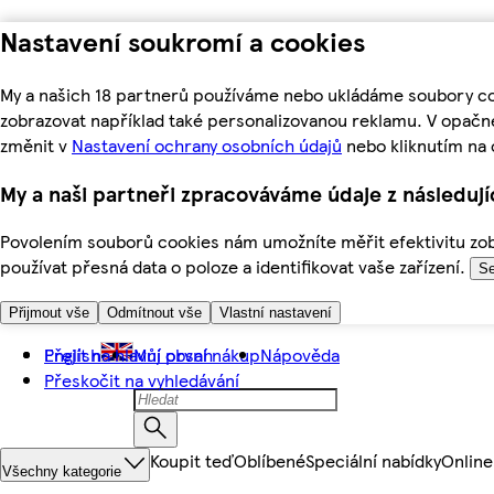
Nastavení soukromí a cookies
My a našich 18 partnerů používáme nebo ukládáme soubory coo
zobrazovat například také personalizovanou reklamu. V opačn
změnit v
Nastavení ochrany osobních údajů
nebo kliknutím na 
My a naši partneři zpracováváme údaje z následuj
Povolením souborů cookies nám umožníte měřit efektivitu zobr
používat přesná data o poloze a identifikovat vaše zařízení.
Se
Přijmout vše
Odmítnout vše
Vlastní nastavení
Přejít na hlavní obsah
English
Můj první nákup
Nápověda
Přeskočit na vyhledávání
Koupit teď
Oblíbené
Speciální nabídky
Online
Všechny kategorie