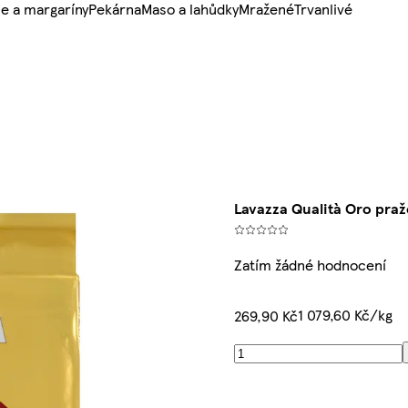
e a margaríny
Pekárna
Maso a lahůdky
Mražené
Trvanlivé
Lavazza Qualità Oro praž
Zatím žádné hodnocení
1 079,60 Kč/kg
269,90 Kč