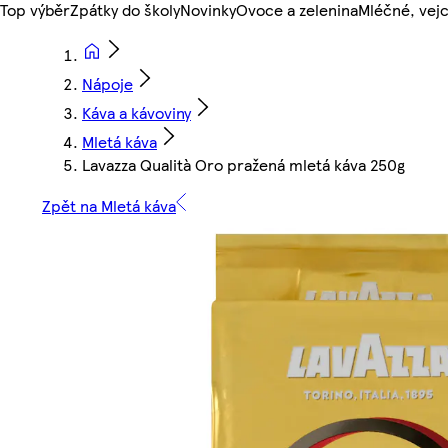
Top výběr
Zpátky do školy
Novinky
Ovoce a zelenina
Mléčné, vejc
Nápoje
Káva a kávoviny
Mletá káva
Lavazza Qualità Oro pražená mletá káva 250g
Zpět na Mletá káva