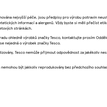
nována nejvyšší péče, jsou předpisy pro výrobu potravin neust
etetických informací a alergenů. Vždy byste si měli přečíst eti
etových stránkách.
 radu ohledně výrobků značky Tesco, kontaktujte prosím Odděl
se nejedná o výrobek značky Tesco.
ualizovány, Tesco nemůže přijmout odpovědnost za jakékoliv ne
a nemohou být jakkoliv reprodukovány bez předchozího souhla