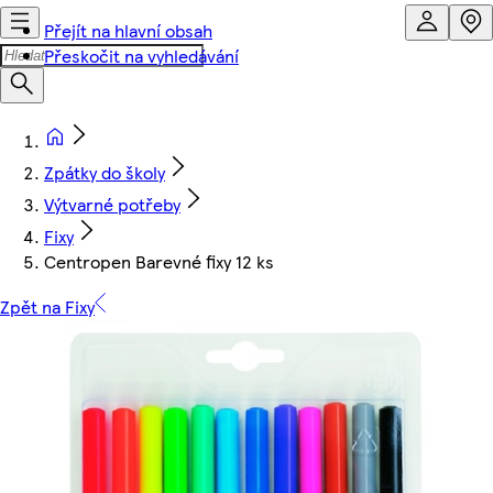
Přejít na hlavní obsah
Přeskočit na vyhledávání
Zpátky do školy
Výtvarné potřeby
Fixy
Centropen Barevné fixy 12 ks
Zpět na Fixy