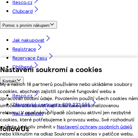
itesco.cz
Clubcard
Pomoc s prvním nákupem
Jak nakupovat
Registrace
Rezervace času
Oblíbené
Nastavení soukromí a cookies
Kontakt
My a našich 18 partnerů používáme nebo ukládáme soubory
cookies, abychom zajistili správné fungování webu a
itesco.cz
zpracovali osobní údaje. Povolením použití všech cookies nám
Zákaznické centrum - 800 222 555
umožníte zobrazovat například také personalizovanou
reklamu. V opačném případě zůstanou aktivní jen nezbytné
Naše obchody
cookies, které potřebujeme k provozu webu. Své rozhodnutí
můžete kdykoliv změnit v
Nastavení ochrany osobních údajů
followUs
nebo kliknutím na odkaz Soukromí a cookies v patičce webu.