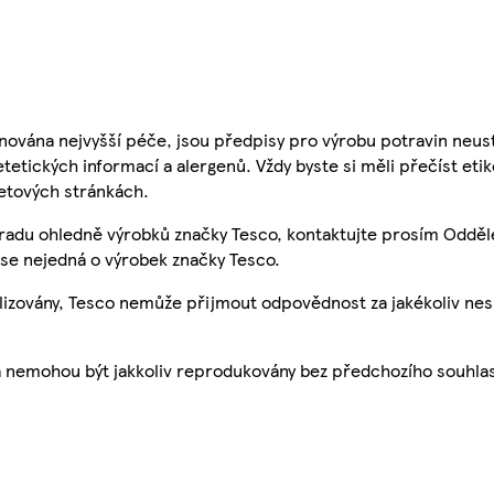
nována nejvyšší péče, jsou předpisy pro výrobu potravin neust
etetických informací a alergenů. Vždy byste si měli přečíst eti
etových stránkách.
 radu ohledně výrobků značky Tesco, kontaktujte prosím Odděl
se nejedná o výrobek značky Tesco.
ualizovány, Tesco nemůže přijmout odpovědnost za jakékoliv ne
a nemohou být jakkoliv reprodukovány bez předchozího souhla