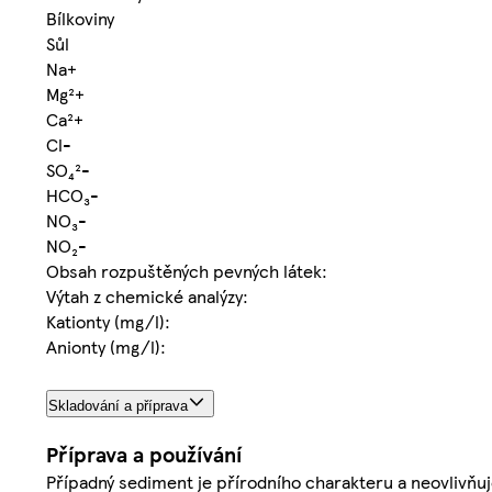
Bílkoviny
Sůl
Na+
Mg²+
Ca²+
Cl-
SO₄²-
HCO₃-
NO₃-
NO₂-
Obsah rozpuštěných pevných látek:
Výtah z chemické analýzy:
Kationty (mg/l):
Anionty (mg/l):
Skladování a příprava
Příprava a používání
Případný sediment je přírodního charakteru a neovlivňuj