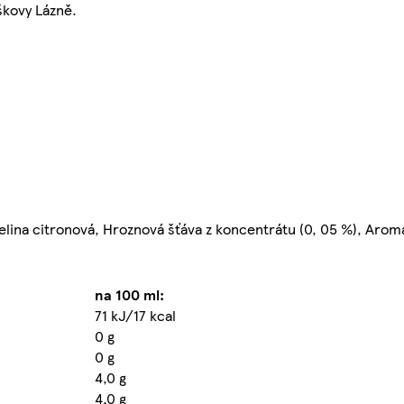
škovy Lázně.
yselina citronová, Hroznová šťáva z koncentrátu (0, 05 %), Aroma
na 100 ml:
71 kJ/17 kcal
0 g
0 g
4,0 g
4,0 g