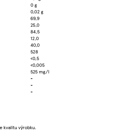
0 g
0,02 g
69,9
25,0
84,5
12,0
40,0
528
<0,5
<0,005
525 mg/l
-
-
-
e kvalitu výrobku.