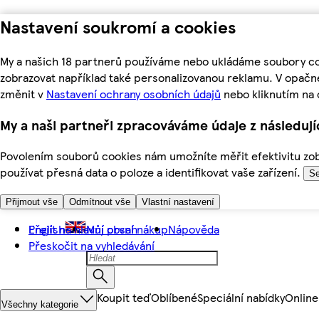
Nastavení soukromí a cookies
My a našich 18 partnerů používáme nebo ukládáme soubory coo
zobrazovat například také personalizovanou reklamu. V opačn
změnit v
Nastavení ochrany osobních údajů
nebo kliknutím na 
My a naši partneři zpracováváme údaje z následuj
Povolením souborů cookies nám umožníte měřit efektivitu zobr
používat přesná data o poloze a identifikovat vaše zařízení.
Se
Přijmout vše
Odmítnout vše
Vlastní nastavení
Přejít na hlavní obsah
English
Můj první nákup
Nápověda
Přeskočit na vyhledávání
Koupit teď
Oblíbené
Speciální nabídky
Online
Všechny kategorie