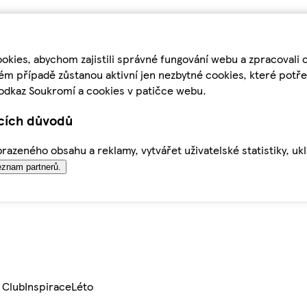
kies, abychom zajistili správné fungování webu a zpracovali 
ém případě zůstanou aktivní jen nezbytné cookies, které pot
odkaz Soukromí a cookies v patičce webu.
ících důvodů
azeného obsahu a reklamy, vytvářet uživatelské statistiky, uk
znam partnerů.
 Club
Inspirace
Léto