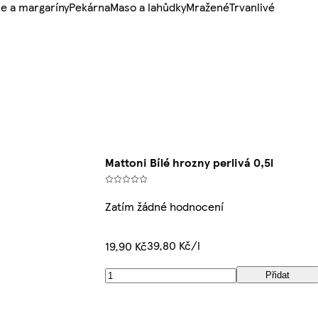
e a margaríny
Pekárna
Maso a lahůdky
Mražené
Trvanlivé
Mattoni Bílé hrozny perlivá 0,5l
Zatím žádné hodnocení
39,80 Kč/l
19,90 Kč
Přidat