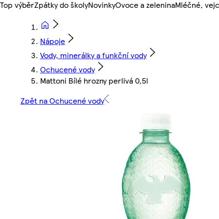
Top výběr
Zpátky do školy
Novinky
Ovoce a zelenina
Mléčné, vejc
Nápoje
Vody, minerálky a funkční vody
Ochucené vody
Mattoni Bílé hrozny perlivá 0,5l
Zpět na Ochucené vody