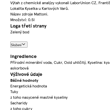
Výtah z chemické analýzy vykonali LaborUnion CZ, Franti
Lokalita Kyselka u Karlových Varů.
Název zdroje Mattoni.
Množství: 0.5l
Loga třetí strany
Zelený bod
Složení
Ingredience
Přírodní minerální voda, Cukr, Oxid uhličitý, Kyselina: k
askorbová
Výživové údaje
Běžné hodnoty
Energetická hodnota
Tuky
z toho nasycené mastné kyseliny
Sacharidy
z toho cukry