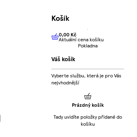
Košík
0,00 Kč
Aktuální cena košíku
0,00 Kč
Aktuální cena košíku
Pokladna
Váš košík
Vyberte službu, která je pro Vás
nejvhodnější
Prázdný košík
Tady uvidíte položky přidané do
košíku