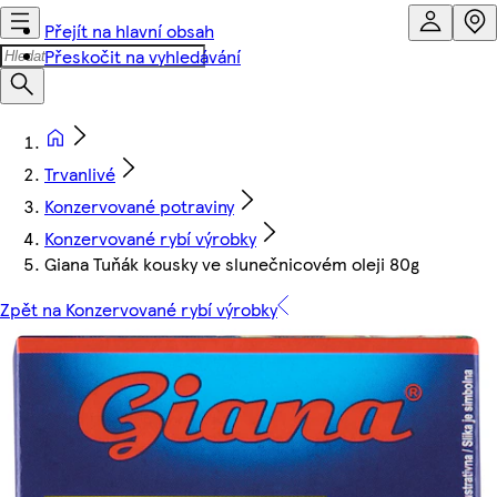
Přejít na hlavní obsah
Přeskočit na vyhledávání
Trvanlivé
Konzervované potraviny
Konzervované rybí výrobky
Giana Tuňák kousky ve slunečnicovém oleji 80g
Zpět na Konzervované rybí výrobky