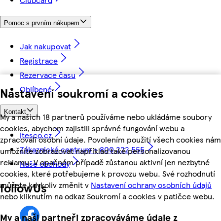
Pomoc s prvním nákupem
Jak nakupovat
Registrace
Rezervace času
Oblíbené
Nastavení soukromí a cookies
Kontakt
My a našich 18 partnerů používáme nebo ukládáme soubory
cookies, abychom zajistili správné fungování webu a
itesco.cz
zpracovali osobní údaje. Povolením použití všech cookies nám
Zákaznické centrum - 800 222 555
umožníte zobrazovat například také personalizovanou
reklamu. V opačném případě zůstanou aktivní jen nezbytné
Naše obchody
cookies, které potřebujeme k provozu webu. Své rozhodnutí
můžete kdykoliv změnit v
Nastavení ochrany osobních údajů
followUs
nebo kliknutím na odkaz Soukromí a cookies v patičce webu.
My a naši partneři zpracováváme údaje z