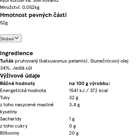
Množství: 0.052kg
Hmotnost pevných částí
52g
Složení
Ingredience
Tuňák
pruhovaný (katsuwonus pelamis), Slunečnicový olej
34%, Jedlá sůl
Výživové údaje
Běžné hodnoty
na 100 g výrobku:
Energetická hodnota
1541 kJ / 372 kcal
Tuky
32 g
z toho nasycené mastné
3,4 g
kyseliny
Sacharidy
1 g
z toho cukry
0 g
Bílkoviny
20 g