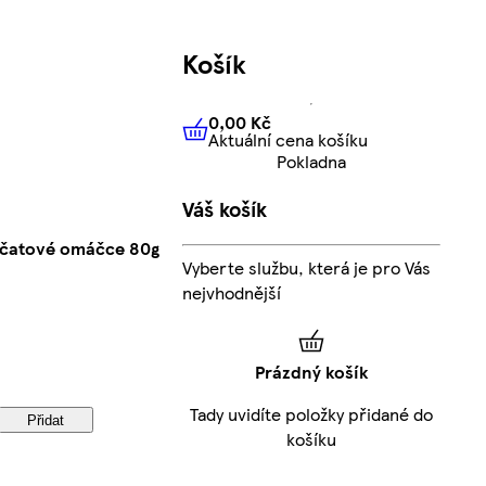
Košík
0,00 Kč
Aktuální cena košíku
0,00 Kč
Aktuální cena košíku
Pokladna
Váš košík
jčatové omáčce 80g
Vyberte službu, která je pro Vás
nejvhodnější
Prázdný košík
Tady uvidíte položky přidané do
Přidat
košíku