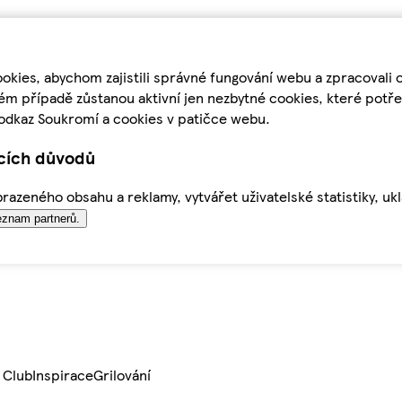
kies, abychom zajistili správné fungování webu a zpracovali 
ém případě zůstanou aktivní jen nezbytné cookies, které pot
odkaz Soukromí a cookies v patičce webu.
ících důvodů
azeného obsahu a reklamy, vytvářet uživatelské statistiky, uk
znam partnerů.
 Club
Inspirace
Grilování