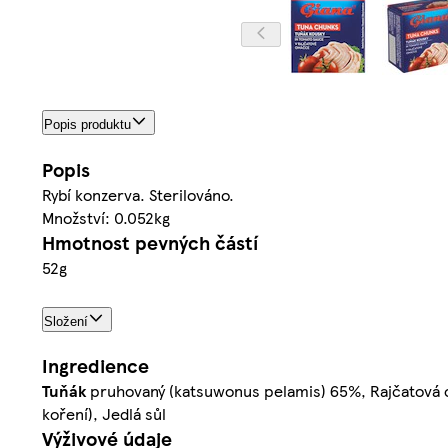
Popis produktu
Popis
Rybí konzerva. Sterilováno.
Množství: 0.052kg
Hmotnost pevných částí
52g
Složení
Ingredience
Tuňák
pruhovaný (katsuwonus pelamis) 65%, Rajčatová omá
koření), Jedlá sůl
Výživové údaje