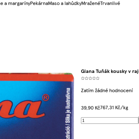
e a margaríny
Pekárna
Maso a lahůdky
Mražené
Trvanlivé
Giana Tuňák kousky v ra
Zatím žádné hodnocení
767,31 Kč/kg
39,90 Kč