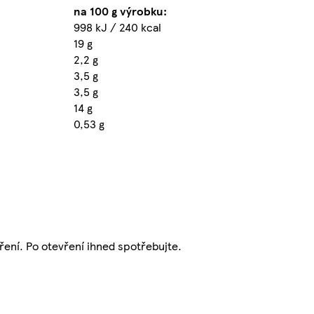
na 100 g výrobku:
998 kJ / 240 kcal
19 g
2,2 g
3,5 g
3,5 g
14 g
0,53 g
ení. Po otevření ihned spotřebujte.