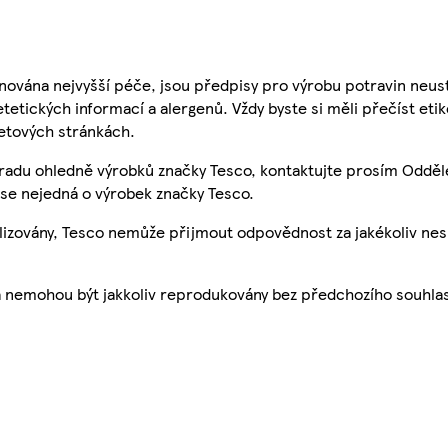
nována nejvyšší péče, jsou předpisy pro výrobu potravin neust
etetických informací a alergenů. Vždy byste si měli přečíst eti
etových stránkách.
 radu ohledně výrobků značky Tesco, kontaktujte prosím Odděl
se nejedná o výrobek značky Tesco.
ualizovány, Tesco nemůže přijmout odpovědnost za jakékoliv ne
a nemohou být jakkoliv reprodukovány bez předchozího souhla