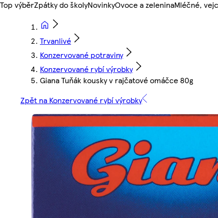
Top výběr
Zpátky do školy
Novinky
Ovoce a zelenina
Mléčné, vejc
Trvanlivé
Konzervované potraviny
Konzervované rybí výrobky
Giana Tuňák kousky v rajčatové omáčce 80g
Zpět na Konzervované rybí výrobky