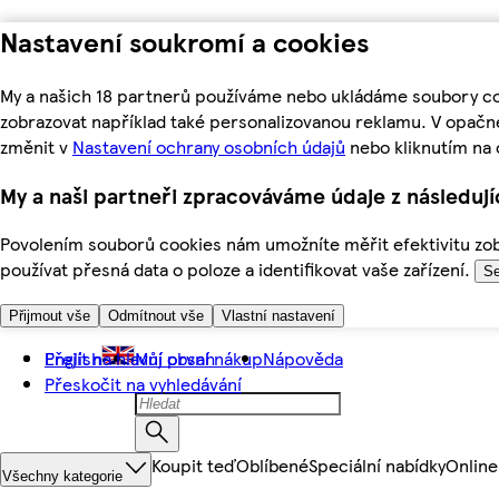
Nastavení soukromí a cookies
My a našich 18 partnerů používáme nebo ukládáme soubory coo
zobrazovat například také personalizovanou reklamu. V opačn
změnit v
Nastavení ochrany osobních údajů
nebo kliknutím na 
My a naši partneři zpracováváme údaje z následuj
Povolením souborů cookies nám umožníte měřit efektivitu zobr
používat přesná data o poloze a identifikovat vaše zařízení.
Se
Přijmout vše
Odmítnout vše
Vlastní nastavení
Přejít na hlavní obsah
English
Můj první nákup
Nápověda
Přeskočit na vyhledávání
Koupit teď
Oblíbené
Speciální nabídky
Online
Všechny kategorie