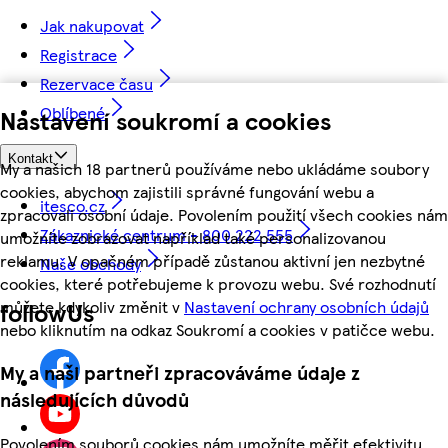
Jak nakupovat
Registrace
Rezervace času
Oblíbené
Nastavení soukromí a cookies
Kontakt
My a našich 18 partnerů používáme nebo ukládáme soubory
cookies, abychom zajistili správné fungování webu a
itesco.cz
zpracovali osobní údaje. Povolením použití všech cookies nám
Zákaznické centrum - 800 222 555
umožníte zobrazovat například také personalizovanou
reklamu. V opačném případě zůstanou aktivní jen nezbytné
Naše obchody
cookies, které potřebujeme k provozu webu. Své rozhodnutí
můžete kdykoliv změnit v
Nastavení ochrany osobních údajů
followUs
nebo kliknutím na odkaz Soukromí a cookies v patičce webu.
My a naši partneři zpracováváme údaje z
následujících důvodů
Povolením souborů cookies nám umožníte měřit efektivitu