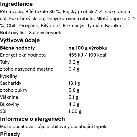
Ingredience
Pitná voda, Bílé fazole 36 %, Rajský protlak 7 %, Cukr, Jedlá
sůl, Kukuřičný škrob, Dehydratovaná cibule, Mletá paprika 0, 2
%, Chili, Oregáno, Bílý pepř, Rozmarýn, Tymián, Bazalka,
Bobkový list, Sušený česnek
Výživové údaje
Běžné hodnoty
na 100 g výrobku
Energetická hodnota
455 kJ / 109 kcal
Tuky
3,2 g
z toho nasycené mastné
0,4 g
kyseliny
Sacharidy
13,1 g
z toho cukry
5,8 g
Vláknina
5,1 g
Bílkoviny
4,3 g
Sůl
1,00 g
Informace o alergenech
Může obsahovat sóju a obiloviny obsahující lepek.
Přísady