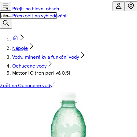
Přejít na hlavní obsah
Přeskočit na vyhledávání
Nápoje
Vody, minerálky a funkční vody
Ochucené vody
Mattoni Citron perlivá 0,5l
Zpět na Ochucené vody