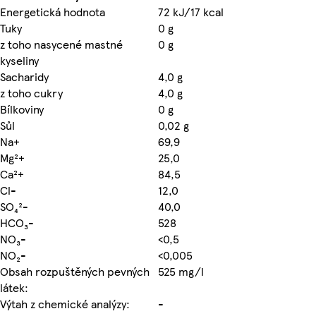
Energetická hodnota
72 kJ/17 kcal
Tuky
0 g
z toho nasycené mastné
0 g
kyseliny
Sacharidy
4,0 g
z toho cukry
4,0 g
Bílkoviny
0 g
Sůl
0,02 g
Na+
69,9
Mg²+
25,0
Ca²+
84,5
Cl-
12,0
SO₄²-
40,0
HCO₃-
528
NO₃-
<0,5
NO₂-
<0,005
Obsah rozpuštěných pevných
525 mg/l
látek:
Výtah z chemické analýzy:
-