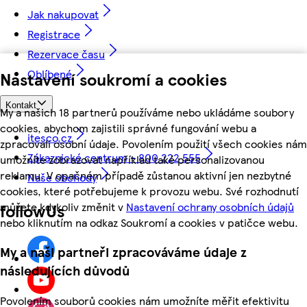
Jak nakupovat
Registrace
Rezervace času
Oblíbené
Nastavení soukromí a cookies
Kontakt
My a našich 18 partnerů používáme nebo ukládáme soubory
cookies, abychom zajistili správné fungování webu a
itesco.cz
zpracovali osobní údaje. Povolením použití všech cookies nám
Zákaznické centrum - 800 222 555
umožníte zobrazovat například také personalizovanou
reklamu. V opačném případě zůstanou aktivní jen nezbytné
Naše obchody
cookies, které potřebujeme k provozu webu. Své rozhodnutí
můžete kdykoliv změnit v
Nastavení ochrany osobních údajů
followUs
nebo kliknutím na odkaz Soukromí a cookies v patičce webu.
My a naši partneři zpracováváme údaje z
následujících důvodů
Povolením souborů cookies nám umožníte měřit efektivitu