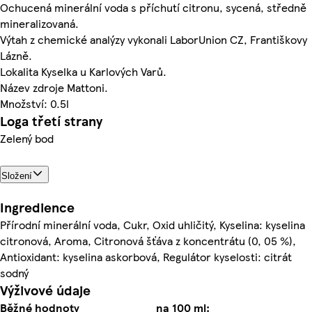
Ochucená minerální voda s příchutí citronu, sycená, středně
mineralizovaná.
Výtah z chemické analýzy vykonali LaborUnion CZ, Františkovy
Lázně.
Lokalita Kyselka u Karlových Varů.
Název zdroje Mattoni.
Množství: 0.5l
Loga třetí strany
Zelený bod
Složení
Ingredience
Přírodní minerální voda, Cukr, Oxid uhličitý, Kyselina: kyselina
citronová, Aroma, Citronová šťáva z koncentrátu (0, 05 %),
Antioxidant: kyselina askorbová, Regulátor kyselosti: citrát
sodný
Výživové údaje
Běžné hodnoty
na 100 ml: