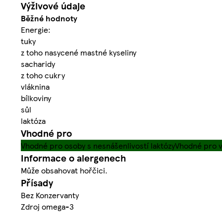
Výživové údaje
Běžné hodnoty
Energie:
tuky
z toho nasycené mastné kyseliny
sacharidy
z toho cukry
vláknina
bílkoviny
sůl
laktóza
Vhodné pro
Vhodné pro osoby s nesnášenlivostí laktózy
Vhodné pro 
Informace o alergenech
Může obsahovat hořčici.
Přísady
Bez Konzervanty
Zdroj omega-3