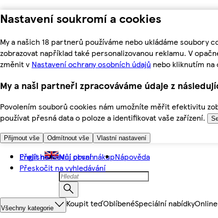
Nastavení soukromí a cookies
My a našich 18 partnerů používáme nebo ukládáme soubory coo
zobrazovat například také personalizovanou reklamu. V opačn
změnit v
Nastavení ochrany osobních údajů
nebo kliknutím na 
My a naši partneři zpracováváme údaje z následuj
Povolením souborů cookies nám umožníte měřit efektivitu zobr
používat přesná data o poloze a identifikovat vaše zařízení.
Se
Přijmout vše
Odmítnout vše
Vlastní nastavení
Přejít na hlavní obsah
English
Můj první nákup
Nápověda
Přeskočit na vyhledávání
Koupit teď
Oblíbené
Speciální nabídky
Online
Všechny kategorie