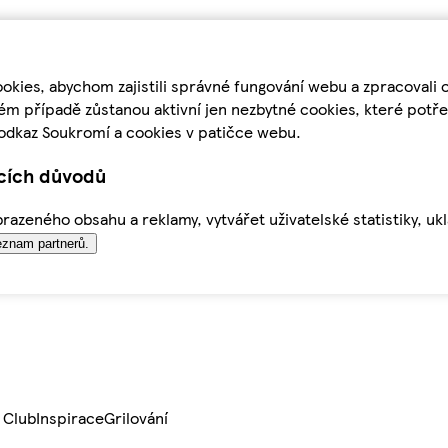
kies, abychom zajistili správné fungování webu a zpracovali 
ém případě zůstanou aktivní jen nezbytné cookies, které pot
odkaz Soukromí a cookies v patičce webu.
ících důvodů
azeného obsahu a reklamy, vytvářet uživatelské statistiky, uk
znam partnerů.
 Club
Inspirace
Grilování