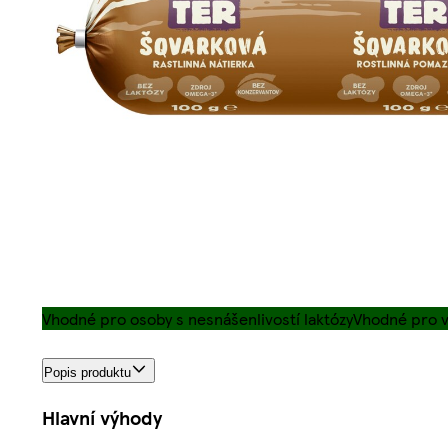
Vhodné pro osoby s nesnášenlivostí laktózy
Vhodné pro 
Popis produktu
Hlavní výhody