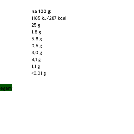
na 100 g:
1185 kJ/287 kcal
25 g
1,8 g
5,8 g
0,5 g
3,0 g
8,1 g
1,1 g
<0,01 g
vegany