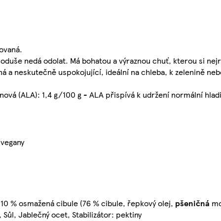
ovaná.
noduše nedá odolat. Má bohatou a výraznou chuť, kterou si nej
á a neskutečně uspokojující, ideální na chleba, k zelenině ne
nová (ALA): 1,4 g/100 g - ALA přispívá k udržení normální hladi
 vegany
, 10 % osmažená cibule (76 % cibule, řepkový olej,
pšeničná
mou
), Sůl, Jablečný ocet, Stabilizátor: pektiny