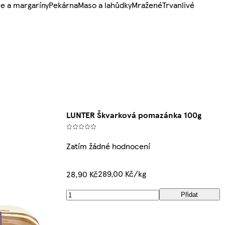
e a margaríny
Pekárna
Maso a lahůdky
Mražené
Trvanlivé
LUNTER Škvarková pomazánka 100g
Zatím žádné hodnocení
289,00 Kč/kg
28,90 Kč
Přidat