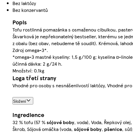
Bez laktózy
Bez konzervantů
Popis
Tofu rostlinná pomazánka s osmaženou cibulkou, paster
Škvarková je nepřekonatelný bestseller, kterému se jed
z obalu (bez obav, nebudeme tě soudit). Krémová, lahodn
Zdroj omega-3*.
*omega-3 mastné kyseliny: 1,5 g/100 g; kyselina α-linole
účinná dávka: 2 g/24 h.
Množství: 0.1kg
Loga třetí strany
Vhodné pro osoby s nesnášenlivostí laktózy, Vhodné pro
Složení
Ingredience
32 % tofu (57 %
sójové boby
, voda), Voda, Řepkový olej
Škrob, Sójová omáčka (voda,
sójové boby
,
pšenice
, sůl