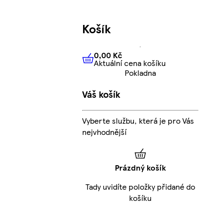
Košík
0,00 Kč
Aktuální cena košíku
0,00 Kč
Aktuální cena košíku
Pokladna
Váš košík
Vyberte službu, která je pro Vás
nejvhodnější
Prázdný košík
Tady uvidíte položky přidané do
košíku