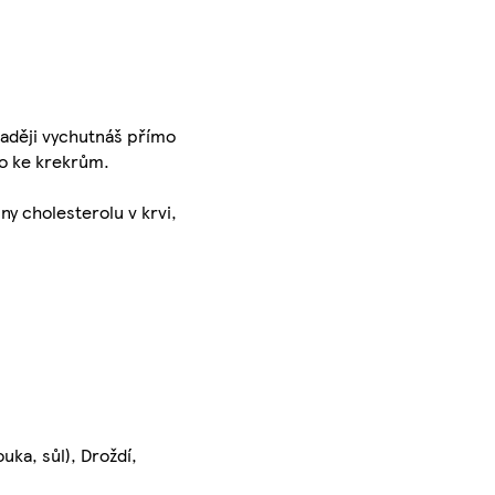
raději vychutnáš přímo
bo ke krekrům.
ny cholesterolu v krvi,
ka, sůl), Droždí,