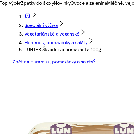
Top výběr
Zpátky do školy
Novinky
Ovoce a zelenina
Mléčné, vejc
Speciální výživa
Vegetariánské a veganské
Hummus, pomazánky a saláty
LUNTER Škvarková pomazánka 100g
Zpět na Hummus, pomazánky a saláty