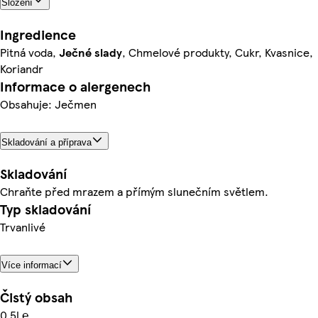
Složení
Ingredience
Pitná voda,
Ječné slady
, Chmelové produkty, Cukr, Kvasnice,
Koriandr
Informace o alergenech
Obsahuje: Ječmen
Skladování a příprava
Skladování
Chraňte před mrazem a přímým slunečním světlem.
Typ skladování
Trvanlivé
Více informací
Čistý obsah
0.5l ℮