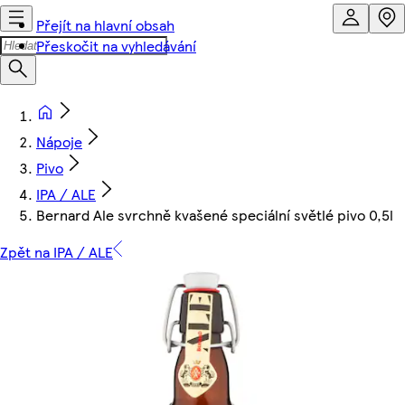
Přejít na hlavní obsah
Přeskočit na vyhledávání
Nápoje
Pivo
IPA / ALE
Bernard Ale svrchně kvašené speciální světlé pivo 0,5l
Zpět na IPA / ALE