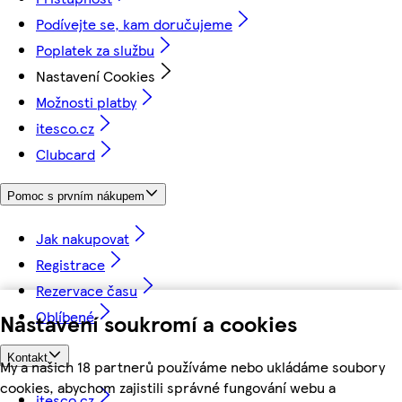
Podívejte se, kam doručujeme
Poplatek za službu
Nastavení Cookies
Možnosti platby
itesco.cz
Clubcard
Pomoc s prvním nákupem
Jak nakupovat
Registrace
Rezervace času
Oblíbené
Nastavení soukromí a cookies
Kontakt
My a našich 18 partnerů používáme nebo ukládáme soubory
cookies, abychom zajistili správné fungování webu a
itesco.cz