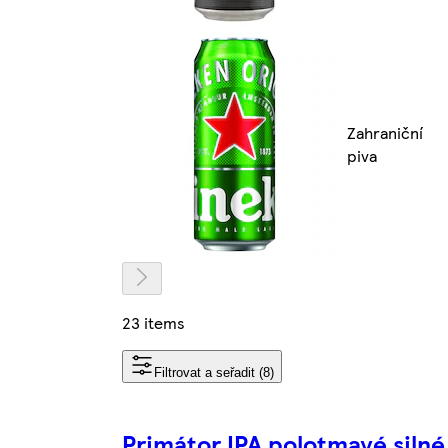
Zahraniční
piva
23 items
Filtrovat a seřadit (8)
Primátor IPA polotmavé silné