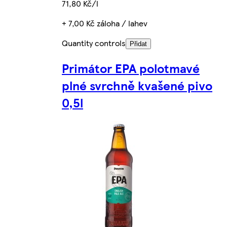
71,80 Kč/l
+ 7,00 Kč záloha / lahev
Quantity controls
Přidat
Primátor EPA polotmavé
plné svrchně kvašené pivo
0,5l