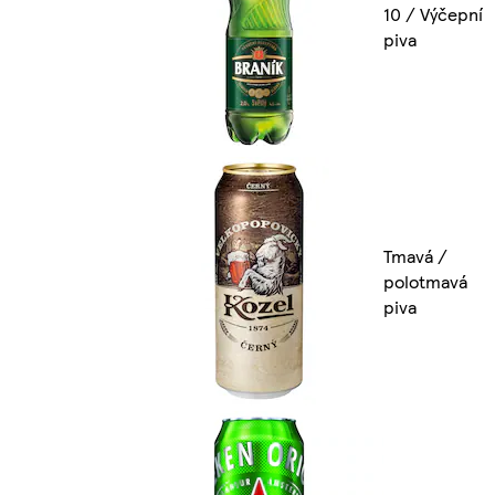
10 / Výčepní
piva
Tmavá /
polotmavá
piva