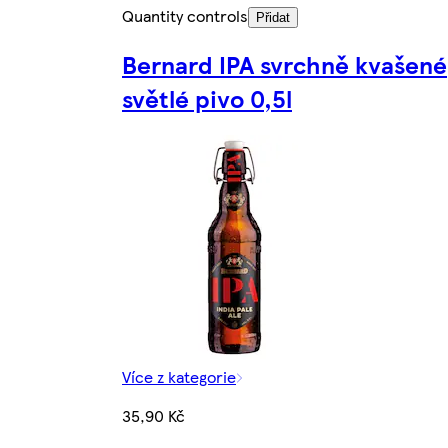
Quantity controls
Přidat
Bernard IPA svrchně kvašené
světlé pivo 0,5l
Více z kategorie
35,90 Kč