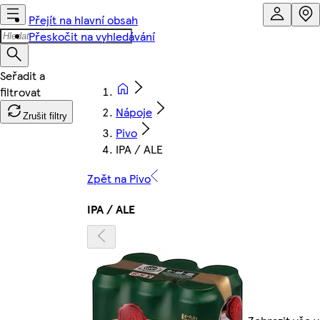
Přejít na hlavní obsah
Přeskočit na vyhledávání
Nápoje
Zrušit filtry
Pivo
IPA / ALE
Zpět na Pivo
IPA / ALE