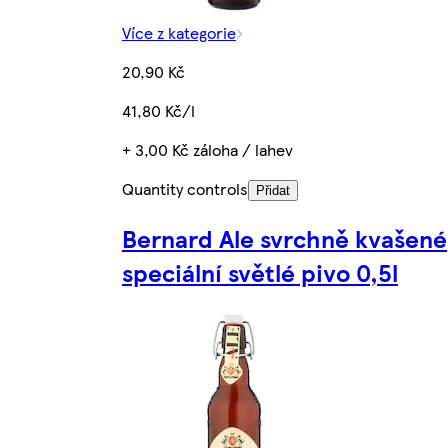
Více z kategorie
20,90 Kč
41,80 Kč/l
+ 3,00 Kč záloha / lahev
Quantity controls
Přidat
Bernard Ale svrchně kvašené
speciální světlé pivo 0,5l