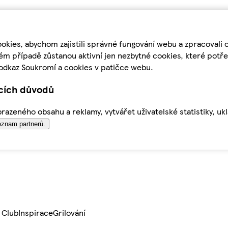
kies, abychom zajistili správné fungování webu a zpracovali 
ém případě zůstanou aktivní jen nezbytné cookies, které pot
odkaz Soukromí a cookies v patičce webu.
ících důvodů
azeného obsahu a reklamy, vytvářet uživatelské statistiky, uk
znam partnerů.
 Club
Inspirace
Grilování