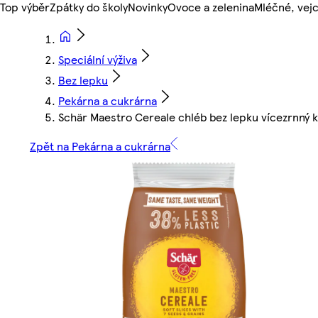
Top výběr
Zpátky do školy
Novinky
Ovoce a zelenina
Mléčné, vejc
Speciální výživa
Bez lepku
Pekárna a cukrárna
Schär Maestro Cereale chléb bez lepku vícezrnný 
Zpět na Pekárna a cukrárna