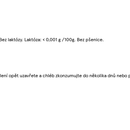
ez laktózy. Laktóza: < 0,001 g /100g. Bez pšenice.
alení opět uzavřete a chléb zkonzumujte do několika dnů nebo