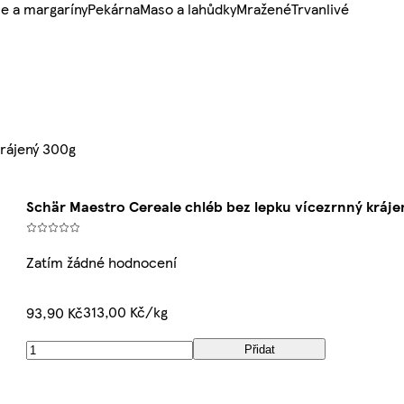
e a margaríny
Pekárna
Maso a lahůdky
Mražené
Trvanlivé
krájený 300g
Schär Maestro Cereale chléb bez lepku vícezrnný kráje
Zatím žádné hodnocení
313,00 Kč/kg
93,90 Kč
Přidat