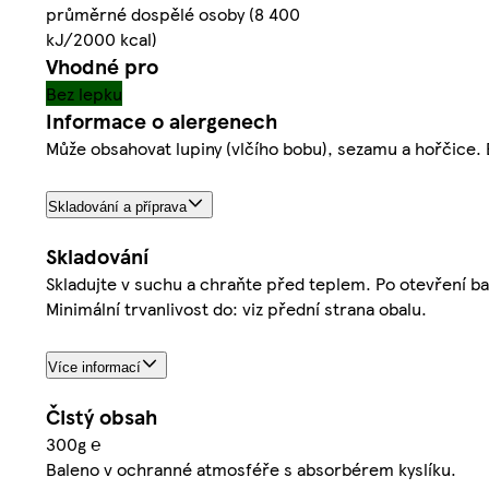
průměrné dospělé osoby (8 400
kJ/2000 kcal)
Vhodné pro
Bez lepku
Informace o alergenech
Může obsahovat lupiny (vlčího bobu), sezamu a hořčice. B
Skladování a příprava
Skladování
Skladujte v suchu a chraňte před teplem. Po otevření b
Minimální trvanlivost do: viz přední strana obalu.
Více informací
Čistý obsah
300g ℮
Baleno v ochranné atmosféře s absorbérem kyslíku.