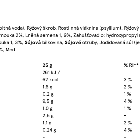
itná voda), Rýžový škrob, Rostlinná vláknina (psyllium), Rýžový
 mouka 2%, Lněná semena 1, 9%, Zahušťovadlo: hydroxypropyl 
ouka 1, 3%,
Sójová
bílkovina,
Sójové
otruby, Jodidovaná sůl (jed
6%, Med
25 g
% RI**
261 kJ /
62 kcal
3 %
1,6 g
2 %
0,2 g
1 %
9,5 g
4 %
1,0 g
1 %
2,5 g
-
1,1 g
2 %
0,24 g
4 %
-
-