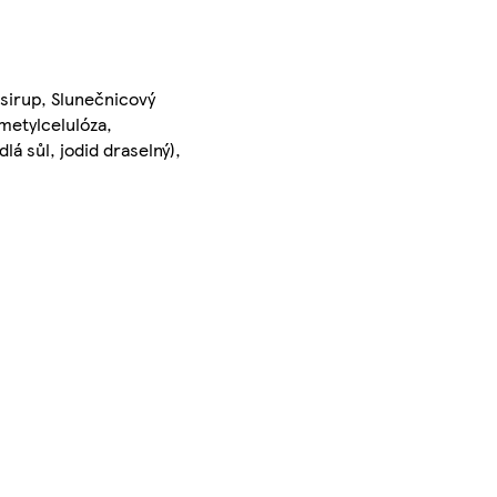
 sirup, Slunečnicový
metylcelulóza,
lá sůl, jodid draselný),