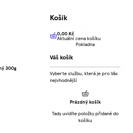
Košík
0,00 Kč
Aktuální cena košíku
0,00 Kč
Aktuální cena košíku
Pokladna
Váš košík
ný 300g
Vyberte službu, která je pro Vás
nejvhodnější
Prázdný košík
Tady uvidíte položky přidané do
košíku