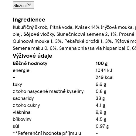
Složení
Ingredience
Kukuřičný škrob, Pitná voda, Kvásek 14% (rýžová mouka, p
olej,
Sójové
vločky, Slunečnicová semena 2, 1%, Prosná
Quinoová mouka 1, 3%, Pekařské droždí 1, 3%, Rýžová m
Semena máku 0, 6%, Semena chia (salvia hispanica) 0, 
Výživové údaje
Běžné hodnoty
100 g
energie
1044 kJ
-
249 kcal
tuky
6,6 g
z toho nasycené mastné kyseliny
0,8 g
sacharidy
38 g
z toho cukry
4,1 g
vláknina
9,9 g
bílkoviny
4,5 g
sůl
0,97 g
**Referenční hodnota příjmu u
-