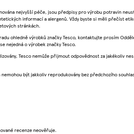
nována nejvyšší péče, jsou předpisy pro výrobu potravin neust
etetických informací a alergenů. Vždy byste si měli přečíst eti
etových stránkách.
 radu ohledně výrobků značky Tesco, kontaktujte prosím Odděl
se nejedná o výrobek značky Tesco.
ualizovány, Tesco nemůže přijmout odpovědnost za jakékoliv ne
a nemohou být jakkoliv reprodukovány bez předchozího souhla
ikované recenze neověřuje.