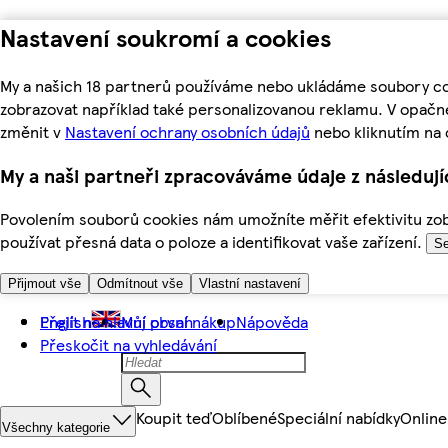
Nastavení soukromí a cookies
My a našich 18 partnerů používáme nebo ukládáme soubory coo
zobrazovat například také personalizovanou reklamu. V opačn
změnit v
Nastavení ochrany osobních údajů
nebo kliknutím na 
My a naši partneři zpracováváme údaje z následuj
Povolením souborů cookies nám umožníte měřit efektivitu zobr
používat přesná data o poloze a identifikovat vaše zařízení.
Se
Přijmout vše
Odmítnout vše
Vlastní nastavení
Přejít na hlavní obsah
English
Můj první nákup
Nápověda
Přeskočit na vyhledávání
Koupit teď
Oblíbené
Speciální nabídky
Online
Všechny kategorie