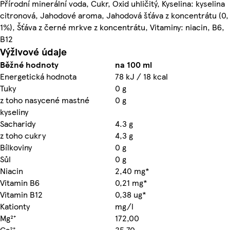
Přírodní minerální voda, Cukr, Oxid uhličitý, Kyselina: kyselina
citronová, Jahodové aroma, Jahodová šťáva z koncentrátu (0,
1%), Šťáva z černé mrkve z koncentrátu, Vitaminy: niacin, B6,
B12
Výživové údaje
Běžné hodnoty
na 100 ml
Energetická hodnota
78 kJ / 18 kcal
Tuky
0 g
z toho nasycené mastné
0 g
kyseliny
Sacharidy
4.3 g
z toho cukry
4,3 g
Bílkoviny
0 g
Sůl
0 g
Niacin
2,40 mg*
Vitamin B6
0,21 mg*
Vitamin B12
0,38 ug*
Kationty
mg/l
Mg²⁺
172,00
Ca²⁺
35,70