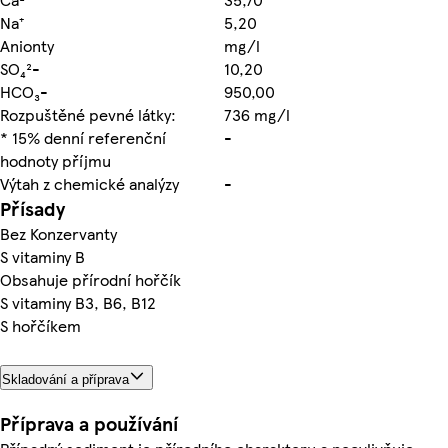
Na⁺
5,20
Anionty
mg/l
SO₄²-
10,20
HCO₃-
950,00
Rozpuštěné pevné látky:
736 mg/l
* 15% denní referenční
-
hodnoty příjmu
Výtah z chemické analýzy
-
Přísady
Bez Konzervanty
S vitaminy B
Obsahuje přírodní hořčík
S vitaminy B3, B6, B12
S hořčíkem
Skladování a příprava
Příprava a používání