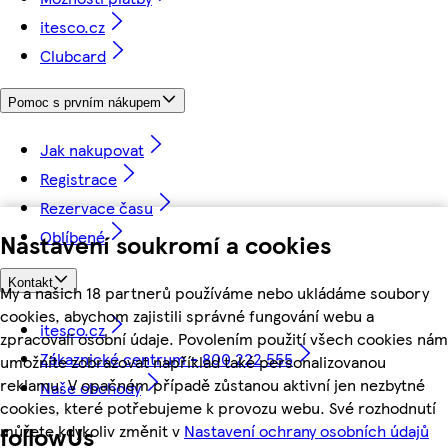
itesco.cz
Clubcard
Pomoc s prvním nákupem
Jak nakupovat
Registrace
Rezervace času
Oblíbené
Nastavení soukromí a cookies
Kontakt
My a našich 18 partnerů používáme nebo ukládáme soubory
cookies, abychom zajistili správné fungování webu a
itesco.cz
zpracovali osobní údaje. Povolením použití všech cookies nám
Zákaznické centrum - 800 222 555
umožníte zobrazovat například také personalizovanou
reklamu. V opačném případě zůstanou aktivní jen nezbytné
Naše obchody
cookies, které potřebujeme k provozu webu. Své rozhodnutí
můžete kdykoliv změnit v
Nastavení ochrany osobních údajů
followUs