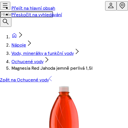
Přejít na hlavní obsah
Přeskočit na vyhledávání
Nápoje
Vody, minerálky a funkční vody
Ochucené vody
Magnesia Red Jahoda jemně perlivá 1,5l
Zpět na Ochucené vody