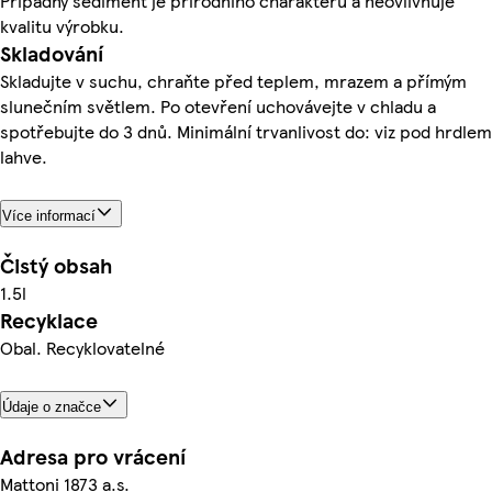
Případný sediment je přírodního charakteru a neovlivňuje
kvalitu výrobku.
Skladování
Skladujte v suchu, chraňte před teplem, mrazem a přímým
slunečním světlem. Po otevření uchovávejte v chladu a
spotřebujte do 3 dnů. Minimální trvanlivost do: viz pod hrdlem
lahve.
Více informací
Čistý obsah
1.5l
Recyklace
Obal. Recyklovatelné
Údaje o značce
Adresa pro vrácení
Mattoni 1873 a.s.