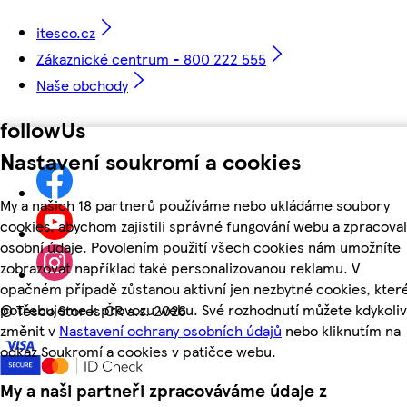
itesco.cz
Zákaznické centrum - 800 222 555
Naše obchody
followUs
Nastavení soukromí a cookies
My a našich 18 partnerů používáme nebo ukládáme soubory
cookies, abychom zajistili správné fungování webu a zpracoval
osobní údaje. Povolením použití všech cookies nám umožníte
zobrazovat například také personalizovanou reklamu. V
opačném případě zůstanou aktivní jen nezbytné cookies, kter
potřebujeme k provozu webu. Své rozhodnutí můžete kdykoliv
©
Tesco Stores ČR a.s. 2026
změnit v
Nastavení ochrany osobních údajů
nebo kliknutím na
odkaz Soukromí a cookies v patičce webu.
My a naši partneři zpracováváme údaje z