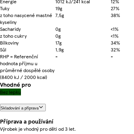
Energie
1012 kJ/241 kcal
12%
Tuky
19g
27%
z toho nasycené mastné
7,5g
38%
kyseliny
Sacharidy
0g
<1%
z toho cukry
0g
<1%
Bílkoviny
17g
34%
Sůl
1,9g
32%
RHP = Referenční
-
-
hodnota příjmu u
průměrné dospělé osoby
(8400 kJ / 2000 kcal)
Vhodné pro
Bez lepku
Skladování a příprava
Příprava a používání
Výrobek je vhodný pro děti od 3 let.