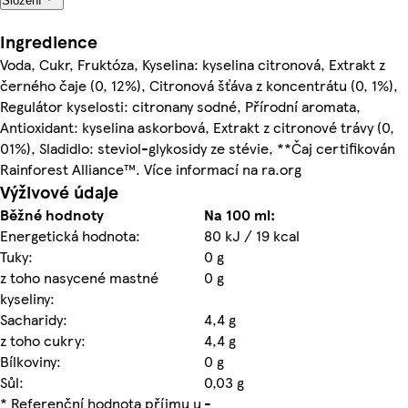
Složení
Ingredience
Voda, Cukr, Fruktóza, Kyselina: kyselina citronová, Extrakt z
černého čaje (0, 12%), Citronová šťáva z koncentrátu (0, 1%),
Regulátor kyselosti: citronany sodné, Přírodní aromata,
Antioxidant: kyselina askorbová, Extrakt z citronové trávy (0,
01%), Sladidlo: steviol-glykosidy ze stévie, **Čaj certifikován
Rainforest Alliance™. Více informací na ra.org
Výživové údaje
Běžné hodnoty
Na 100 ml:
Energetická hodnota:
80 kJ / 19 kcal
Tuky:
0 g
z toho nasycené mastné
0 g
kyseliny:
Sacharidy:
4,4 g
z toho cukry:
4,4 g
Bílkoviny:
0 g
Sůl:
0,03 g
* Referenční hodnota příjmu u
-