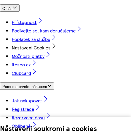
O nás
Přístupnost
Podívejte se, kam doručujeme
Poplatek za službu
Nastavení Cookies
Možnosti platby
itesco.cz
Clubcard
Pomoc s prvním nákupem
Jak nakupovat
Registrace
Rezervace času
Oblíbené
Nastavení soukromí a cookies