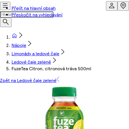
Přejít na hlavní obsah
Přeskočit na vyhledávání
Nápoje
Limonády a ledové čaje
Ledové čaje zelené
FuzeTea Citron, citronová tráva 500ml
Zpět na Ledové čaje zelené