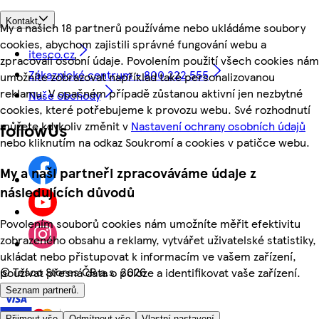
Kontakt
My a našich 18 partnerů používáme nebo ukládáme soubory
cookies, abychom zajistili správné fungování webu a
itesco.cz
zpracovali osobní údaje. Povolením použití všech cookies nám
Zákaznické centrum - 800 222 555
umožníte zobrazovat například také personalizovanou
reklamu. V opačném případě zůstanou aktivní jen nezbytné
Naše obchody
cookies, které potřebujeme k provozu webu. Své rozhodnutí
můžete kdykoliv změnit v
Nastavení ochrany osobních údajů
followUs
nebo kliknutím na odkaz Soukromí a cookies v patičce webu.
My a naši partneři zpracováváme údaje z
následujících důvodů
Povolením souborů cookies nám umožníte měřit efektivitu
zobrazeného obsahu a reklamy, vytvářet uživatelské statistiky,
ukládat nebo přistupovat k informacím ve vašem zařízení,
©
Tesco Stores ČR a.s. 2026
používat přesná data o poloze a identifikovat vaše zařízení.
Seznam partnerů.
Přijmout vše
Odmítnout vše
Vlastní nastavení