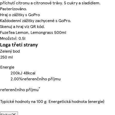
příchutí citronu a citronové trávy. S cukry a sladidlem.
Pasterizováno.
Hraj o zážitky s GoPro
Každodenní zážitky zachycené s GoPro.
Skenuj a hraj viz QR kód.
FuzeTea Lemon, Lemongrass 500ml
Množství: 0.5l
Loga třetí strany
Zelený bod
250 ml
Energie
200kJ
48kcal
2.00%
referenčního příjmu
*
referenčního příjmu
Typické hodnoty na 100 g: Energetická hodnota {energie}