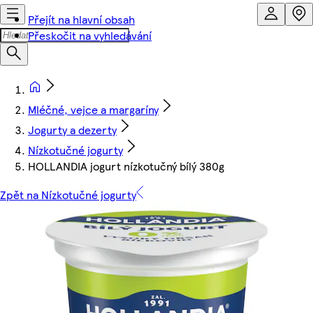
Přejít na hlavní obsah
Přeskočit na vyhledávání
Mléčné, vejce a margaríny
Jogurty a dezerty
Nízkotučné jogurty
HOLLANDIA jogurt nízkotučný bílý 380g
Zpět na Nízkotučné jogurty