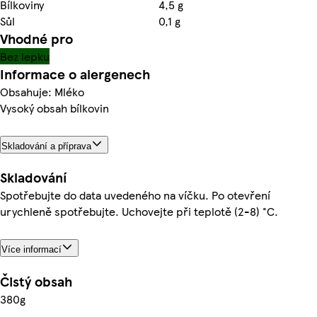
Bílkoviny
4,5 g
Sůl
0,1 g
Vhodné pro
Bez lepku
Informace o alergenech
Obsahuje: Mléko
Vysoký obsah bílkovin
Skladování a příprava
Skladování
Spotřebujte do data uvedeného na víčku. Po otevření
urychleně spotřebujte. Uchovejte při teplotě (2-8) °C.
Více informací
Čistý obsah
380g