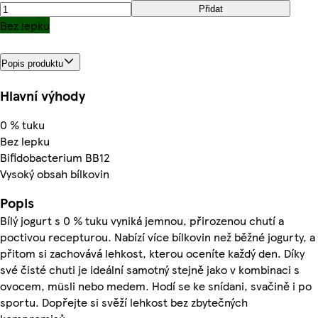
Přidat
Bez lepku
Popis produktu
Hlavní výhody
0 % tuku
Bez lepku
Bifidobacterium BB12
Vysoký obsah bílkovin
Popis
Bílý jogurt s 0 % tuku vyniká jemnou, přirozenou chutí a
poctivou recepturou. Nabízí více bílkovin než běžné jogurty, a
přitom si zachovává lehkost, kterou oceníte každý den. Díky
své čisté chuti je ideální samotný stejně jako v kombinaci s
ovocem, müsli nebo medem. Hodí se ke snídani, svačině i po
sportu. Dopřejte si svěží lehkost bez zbytečných