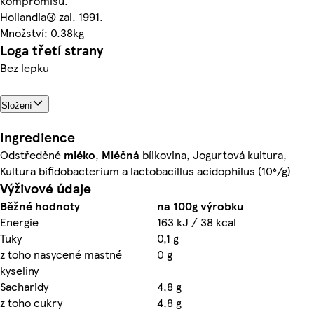
kompromisů.
Hollandia® zal. 1991.
Množství: 0.38kg
Loga třetí strany
Bez lepku
Složení
Ingredience
Odstředěné
mléko
,
Mléčná
bílkovina, Jogurtová kultura,
Kultura bifidobacterium a lactobacillus acidophilus (10⁶/g)
Výživové údaje
Běžné hodnoty
na 100g výrobku
Energie
163 kJ / 38 kcal
Tuky
0,1 g
z toho nasycené mastné
0 g
kyseliny
Sacharidy
4,8 g
z toho cukry
4,8 g