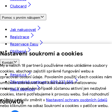
Clubcard
Pomoc s prvním nákupem
Jak nakupovat
Registrace
Rezervace času
Oblíbené
Nastavení soukromí a cookies
Kontakt
My a našich 18 partnerů používáme nebo ukládáme soubory
cookies, abychom zajistili správné fungování webu a
itesco.cz
zpracovali osobní údaje. Povolením použití všech cookies nám
Zákaznické centrum - 800 222 555
umožníte zobrazovat například také personalizovanou
reklamu. V opačném případě zůstanou aktivní jen nezbytné
Naše obchody
cookies, které potřebujeme k provozu webu. Své rozhodnutí
můžete kdykoliv změnit v
Nastavení ochrany osobních údajů
followUs
nebo kliknutím na odkaz Soukromí a cookies v patičce webu.