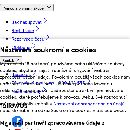
Pomoc s prvním nákupem
Jak nakupovat
Registrace
Rezervace času
Oblíbené
Nastavení soukromí a cookies
Kontakt
My a našich 18 partnerů používáme nebo ukládáme soubory
cookies, abychom zajistili správné fungování webu a
itesco.cz
zpracovali osobní údaje. Povolením použití všech cookies nám
Zákaznické centrum - 800 222 555
umožníte zobrazovat například také personalizovanou
reklamu. V opačném případě zůstanou aktivní jen nezbytné
Naše obchody
cookies, které potřebujeme k provozu webu. Své rozhodnutí
můžete kdykoliv změnit v
Nastavení ochrany osobních údajů
followUs
nebo kliknutím na odkaz Soukromí a cookies v patičce webu.
My a naši partneři zpracováváme údaje z