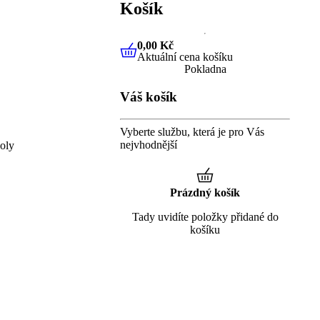
Košík
0,00 Kč
Aktuální cena košíku
0,00 Kč
Aktuální cena košíku
Pokladna
Váš košík
Vyberte službu, která je pro Vás
nejvhodnější
oly
Prázdný košík
Tady uvidíte položky přidané do
košíku