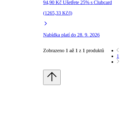
94,90 Kč Ušetřete 25% s Clubcard
(1265,33 Kč/l)
Nabídka platí do 28. 9. 2026
Zobrazeno
1 až 1
z
1
produktů
1