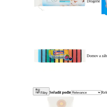
Drogerie
Domov a záb
Seřadit podle
Rel
Filtry