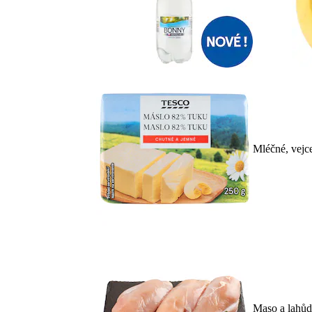
Mléčné, vejc
Maso a lahů