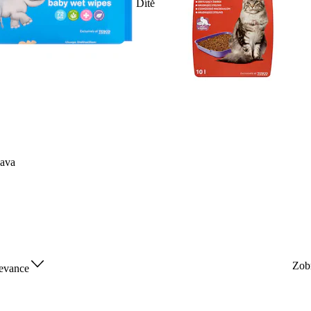
Dítě
ava
Zob
evance