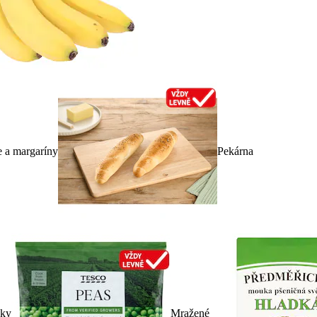
e a margaríny
Pekárna
dky
Mražené