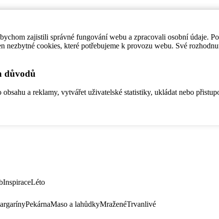
ychom zajistili správné fungování webu a zpracovali osobní údaje. P
en nezbytné cookies, které potřebujeme k provozu webu. Své rozhodnu
ch důvodů
bsahu a reklamy, vytvářet uživatelské statistiky, ukládat nebo přistup
b
Inspirace
Léto
argaríny
Pekárna
Maso a lahůdky
Mražené
Trvanlivé