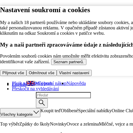
Nastavení soukromí a cookies
My a našich 18 partnerů používáme nebo ukládáme soubory cookies, ab
také personalizovanou reklamu. V opačném případě zůstanou aktivní j
kliknutím na odkaz Soukromí a cookies v patičce webu.
My a naši partneři zpracováváme údaje z následující
Povolením souborů cookies nám umožníte měřit efektivitu zobrazeného o
identifikovat vaše zařízení.
Seznam partnerů.
Přijmout vše
Odmítnout vše
Vlastní nastavení
Přejít na hlavní obsah
Můj první nákup
Nápověda
English
Přeskočit na vyhledávání
Koupit teď
Oblíbené
Speciální nabídky
Online Clu
Všechny kategorie
Top výběr
Zpátky do školy
Novinky
Ovoce a zelenina
Mléčné, vejce a m