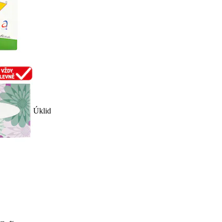
Úklid