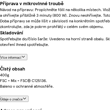
Příprava v mikrovlnné troubě
Návod na přípravu: Propíchněte fólii na několika místech. Vl
a ohřívejte přibližně 3 minuty (800 W). Znovu neohřívejte. To
Doba přípravy se může lišit v závislosti na konkrétním spotře
zkontrolujte, zda je pokrm prohřátý v celém svém objemu.
Skladování
Spotřebujte do/číslo šarže: Uvedeno na horní straně obalu. Skl
otevření ihned spotřebujte.
Více informací
Čistý obsah
400g
FSC - Mix - FSC® C125136.
Baleno v ochranné atmosféře.
Údaje o značce