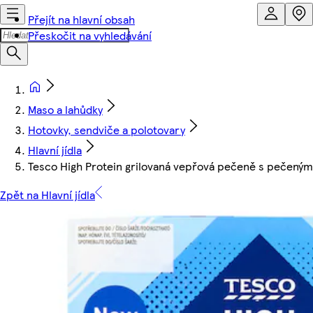
Přejít na hlavní obsah
Přeskočit na vyhledávání
Maso a lahůdky
Hotovky, sendviče a polotovary
Hlavní jídla
Tesco High Protein grilovaná vepřová pečeně s pečený
Zpět na Hlavní jídla