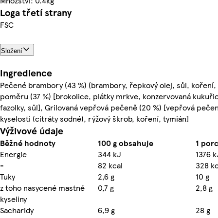
Množství: 0.4kg
Loga třetí strany
FSC
Složení
Ingredience
Pečené brambory (43 %) (brambory, řepkový olej, sůl, koření,
poměru (37 %) [brokolice, plátky mrkve, konzervovaná kukuřice
fazolky, sůl], Grilovaná vepřová pečeně (20 %) [vepřová pečeně
kyselosti (citráty sodné), rýžový škrob, koření, tymián]
Výživové údaje
Běžné hodnoty
100 g obsahuje
1 por
Energie
344 kJ
1376 k
-
82 kcal
328 kc
Tuky
2,6 g
10 g
z toho nasycené mastné
0,7 g
2,8 g
kyseliny
Sacharidy
6,9 g
28 g