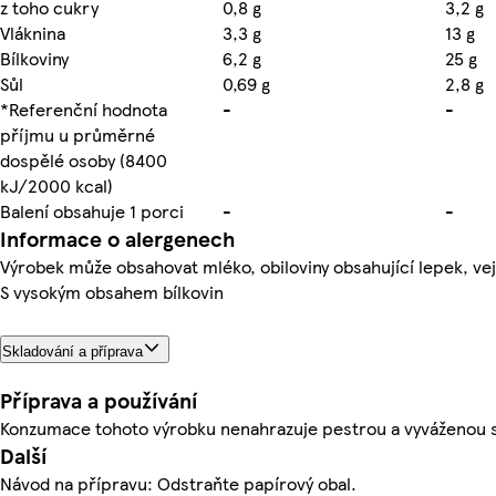
z toho cukry
0,8 g
3,2 g
Vláknina
3,3 g
13 g
Bílkoviny
6,2 g
25 g
Sůl
0,69 g
2,8 g
*Referenční hodnota
-
-
příjmu u průměrné
dospělé osoby (8400
kJ/2000 kcal)
Balení obsahuje 1 porci
-
-
Informace o alergenech
Výrobek může obsahovat mléko, obiloviny obsahující lepek, vejce
S vysokým obsahem bílkovin
Skladování a příprava
Příprava a používání
Konzumace tohoto výrobku nenahrazuje pestrou a vyváženou str
Další
Návod na přípravu: Odstraňte papírový obal.