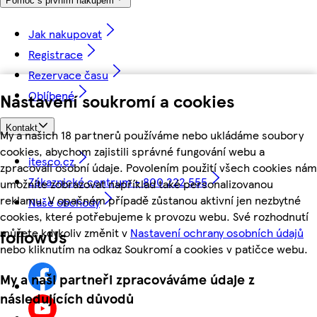
Pomoc s prvním nákupem
Jak nakupovat
Registrace
Rezervace času
Oblíbené
Nastavení soukromí a cookies
Kontakt
My a našich 18 partnerů používáme nebo ukládáme soubory
cookies, abychom zajistili správné fungování webu a
itesco.cz
zpracovali osobní údaje. Povolením použití všech cookies nám
Zákaznické centrum - 800 222 555
umožníte zobrazovat například také personalizovanou
reklamu. V opačném případě zůstanou aktivní jen nezbytné
Naše obchody
cookies, které potřebujeme k provozu webu. Své rozhodnutí
můžete kdykoliv změnit v
Nastavení ochrany osobních údajů
followUs
nebo kliknutím na odkaz Soukromí a cookies v patičce webu.
My a naši partneři zpracováváme údaje z
následujících důvodů