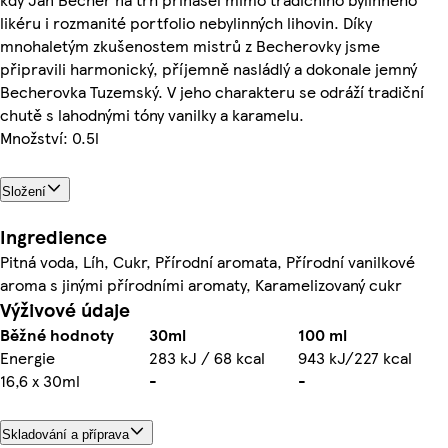
likéru i rozmanité portfolio nebylinných lihovin. Díky
mnohaletým zkušenostem mistrů z Becherovky jsme
připravili harmonický, příjemně nasládlý a dokonale jemný
Becherovka Tuzemský. V jeho charakteru se odráží tradiční
chutě s lahodnými tóny vanilky a karamelu.
Množství: 0.5l
Složení
Ingredience
Pitná voda, Líh, Cukr, Přírodní aromata, Přírodní vanilkové
aroma s jinými přírodními aromaty, Karamelizovaný cukr
Výživové údaje
Běžné hodnoty
30ml
100 ml
Energie
283 kJ / 68 kcal
943 kJ/227 kcal
16,6 x 30ml
-
-
Skladování a příprava