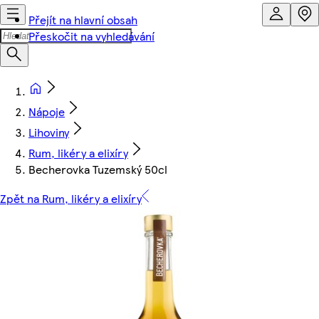
Přejít na hlavní obsah
Přeskočit na vyhledávání
Nápoje
Lihoviny
Rum, likéry a elixíry
Becherovka Tuzemský 50cl
Zpět na Rum, likéry a elixíry