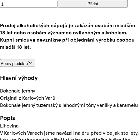
Přidat
Prodej alkoholických nápojů je zakázán osobám mladším
18 let nebo osobám významně ovlivněným alkoholem.
Kupní smlouva nevznikne při objednání výrobku osobou
mladší 18 let.
Popis produktu
Hlavní výhody
Dokonale jemný
Originál z Karlových Varů
Dokonale jemný tuzemský s lahodnými tóny vanilky a karamelu
Popis
Lihovina
V Karlových Varech jsme navázali na éru před více jak sto lety,
kdy Jan Becher na trh přinášel mimo tradičního bylinného