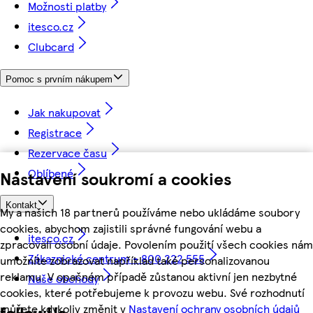
Možnosti platby
itesco.cz
Clubcard
Pomoc s prvním nákupem
Jak nakupovat
Registrace
Rezervace času
Oblíbené
Nastavení soukromí a cookies
Kontakt
My a našich 18 partnerů používáme nebo ukládáme soubory
cookies, abychom zajistili správné fungování webu a
itesco.cz
zpracovali osobní údaje. Povolením použití všech cookies nám
Zákaznické centrum - 800 222 555
umožníte zobrazovat například také personalizovanou
reklamu. V opačném případě zůstanou aktivní jen nezbytné
Naše obchody
cookies, které potřebujeme k provozu webu. Své rozhodnutí
můžete kdykoliv změnit v
Nastavení ochrany osobních údajů
followUs