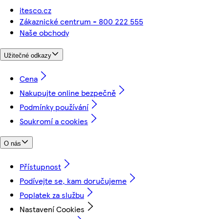
itesco.cz
Zákaznické centrum - 800 222 555
Naše obchody
Užitečné odkazy
Cena
Nakupujte online bezpečně
Podmínky používání
Soukromí a cookies
O nás
Přístupnost
Podívejte se, kam doručujeme
Poplatek za službu
Nastavení Cookies