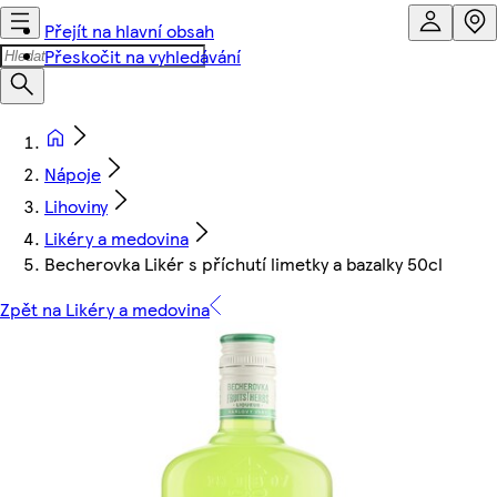
Přejít na hlavní obsah
Přeskočit na vyhledávání
Nápoje
Lihoviny
Likéry a medovina
Becherovka Likér s příchutí limetky a bazalky 50cl
Zpět na Likéry a medovina