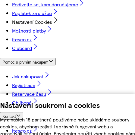
Podívejte se, kam doručujeme
Poplatek za službu
Nastavení Cookies
Možnosti platby
itesco.cz
Clubcard
Pomoc s prvním nákupem
Jak nakupovat
Registrace
Rezervace času
Oblíbené
Nastavení soukromí a cookies
Kontakt
My a našich 18 partnerů používáme nebo ukládáme soubory
cookies, abychom zajistili správné fungování webu a
itesco.cz
zpracovali osobní údaje. Povolením použití všech cookies nám