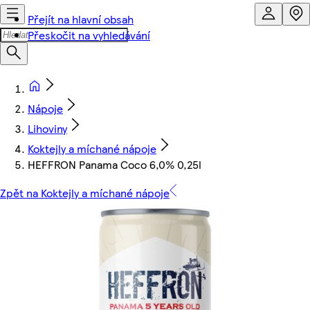
Přejít na hlavní obsah
Přeskočit na vyhledávání
Nápoje
Lihoviny
Koktejly a míchané nápoje
HEFFRON Panama Coco 6,0% 0,25l
Zpět na Koktejly a míchané nápoje