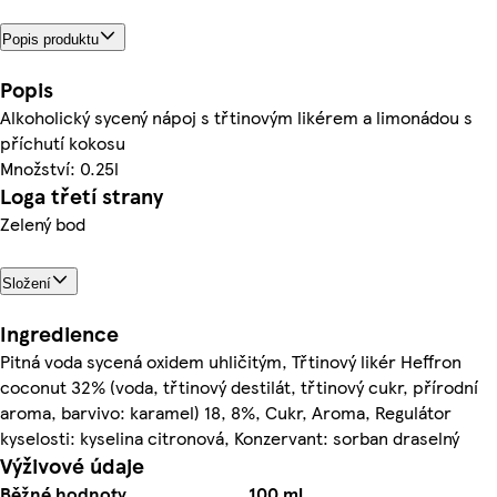
Popis produktu
Popis
Alkoholický sycený nápoj s třtinovým likérem a limonádou s
příchutí kokosu
Množství: 0.25l
Loga třetí strany
Zelený bod
Složení
Ingredience
Pitná voda sycená oxidem uhličitým, Třtinový likér Heffron
coconut 32% (voda, třtinový destilát, třtinový cukr, přírodní
aroma, barvivo: karamel) 18, 8%, Cukr, Aroma, Regulátor
kyselosti: kyselina citronová, Konzervant: sorban draselný
Výživové údaje
Běžné hodnoty
100 ml