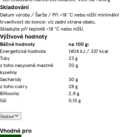
Skladování
Datum výroby / Šarže / Při -18 °C nebo nižší minimální
trvanlivost do konce: viz zadní strana obalu.
Skladujte při teplotě -18 °C nebo nižší.
Výživové hodnoty
Běžné hodnoty
na 100 g:
Energetická hodnota
1404 kJ / 337 kcal
Tuky
23 g
z toho nasycené mastné
20 g
kyseliny
Sacharidy
30 g
z toho cukry
28 g
Bílkoviny
2,9 g
Sůl
0,15 g
Složení
Vhodné pro