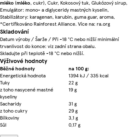
mléko
(
mléko
, cukr), Cukr, Kokosový tuk, Glukózový sirup,
Emulgátor: mono- a diglyceridy mastných kyselin,
Stabilizátory: karagenan, karubin, guma guar, aroma,
*Certifikováno Rainforest Alliance. Více na: ra.org
Skladování
Datum výroby / Šarže / Při -18 °C nebo nižší minimální
trvanlivost do konce: viz zadní strana obalu.
Skladujte při teplotě -18 °C nebo nižší.
Výživové hodnoty
Běžné hodnoty
na 100 g:
Energetická hodnota
1394 kJ / 335 kcal
Tuky
22 g
z toho nasycené mastné
19 g
kyseliny
Sacharidy
31 g
z toho cukry
29 g
Bílkoviny
3,1 g
Sůl
0,17 g