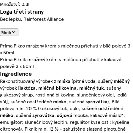
Množství: 0.3l
Loga třetí strany
Bez lepku, Rainforest Alliance
Piknik
Prima Pikao mražený krém s mléčnou příchutí v bílé polevě 3
x 50ml
Prima Piknik mražený krém s mléčnou příchutí v kakaové
polevě 3 x 50ml
Ingredience
Rekonstituovaný výrobek z
mléka
(pitná voda, sušený
mléčný
výrobek [
laktóza
,
mléčná
bílkovina
,
mléčný
tuk
, sušený
glukózový sirup, rostlinná bílkovina, slunečnicový olej, jedlá
sůl], sušené odstředěné
mléko
, sušená
syrovátka
), Bílá
poleva min. 20 % (kokosový tuk, cukr, sušené odstředěné
mléko
, sušená
syrovátka
,
sójová
mouka, kakaové máslo*,
emulgátor: slunečnicový lecitin, regulátor kyselosti: kyselina
citronová), Piknik min. 12 % - zahuštěné slazené plnotučné