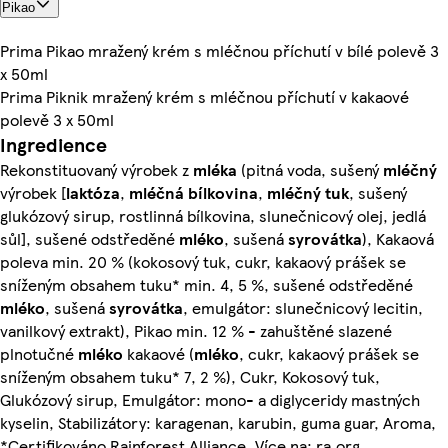
Pikao
Prima Pikao mražený krém s mléčnou příchutí v bílé polevě 3
x 50ml
Prima Piknik mražený krém s mléčnou příchutí v kakaové
polevě 3 x 50ml
Ingredience
Rekonstituovaný výrobek z
mléka
(pitná voda, sušený
mléčný
výrobek [
laktóza
,
mléčná
bílkovina
,
mléčný
tuk
, sušený
glukózový sirup, rostlinná bílkovina, slunečnicový olej, jedlá
sůl], sušené odstředěné
mléko
, sušená
syrovátka
), Kakaová
poleva min. 20 % (kokosový tuk, cukr, kakaový prášek se
sníženým obsahem tuku* min. 4, 5 %, sušené odstředěné
mléko
, sušená
syrovátka
, emulgátor: slunečnicový lecitin,
vanilkový extrakt), Pikao min. 12 % - zahuštěné slazené
plnotučné
mléko
kakaové (
mléko
, cukr, kakaový prášek se
sníženým obsahem tuku* 7, 2 %), Cukr, Kokosový tuk,
Glukózový sirup, Emulgátor: mono- a diglyceridy mastných
kyselin, Stabilizátory: karagenan, karubin, guma guar, Aroma,
*Certifikováno Rainforest Alliance. Více na: ra.org