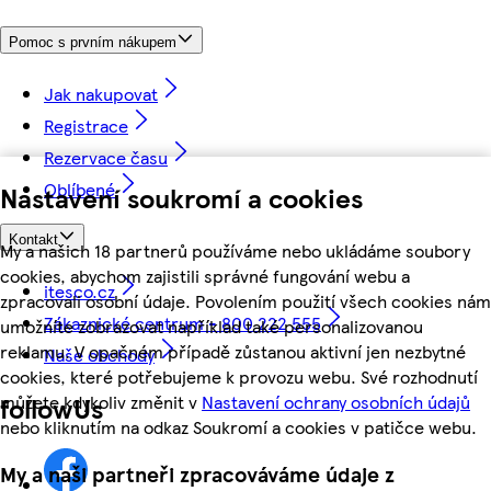
Pomoc s prvním nákupem
Jak nakupovat
Registrace
Rezervace času
Oblíbené
Nastavení soukromí a cookies
Kontakt
My a našich 18 partnerů používáme nebo ukládáme soubory
cookies, abychom zajistili správné fungování webu a
itesco.cz
zpracovali osobní údaje. Povolením použití všech cookies nám
Zákaznické centrum - 800 222 555
umožníte zobrazovat například také personalizovanou
reklamu. V opačném případě zůstanou aktivní jen nezbytné
Naše obchody
cookies, které potřebujeme k provozu webu. Své rozhodnutí
můžete kdykoliv změnit v
Nastavení ochrany osobních údajů
followUs
nebo kliknutím na odkaz Soukromí a cookies v patičce webu.
My a naši partneři zpracováváme údaje z