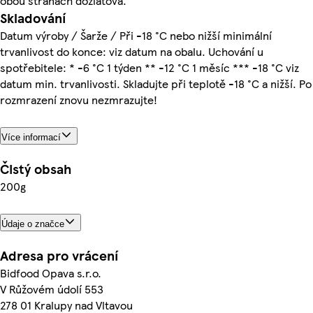
obou stranách dozlatova.
Skladování
Datum výroby / Šarže / Při -18 °C nebo nižší minimální
trvanlivost do konce: viz datum na obalu. Uchování u
spotřebitele: * -6 °C 1 týden ** -12 °C 1 měsíc *** -18 °C viz
datum min. trvanlivosti. Skladujte při teplotě -18 °C a nižší. Po
rozmrazení znovu nezmrazujte!
Více informací
Čistý obsah
200g
Údaje o značce
Adresa pro vrácení
Bidfood Opava s.r.o.
V Růžovém údolí 553
278 01 Kralupy nad Vltavou