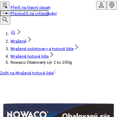
Přejít na hlavní obsah
Přeskočit na vyhledávání
Mražené
Mražené polotovary a hotová jídla
Mražená hotová jídla
Nowaco Obalovaný sýr 2 ks 200g
Zpět na Mražená hotová jídla