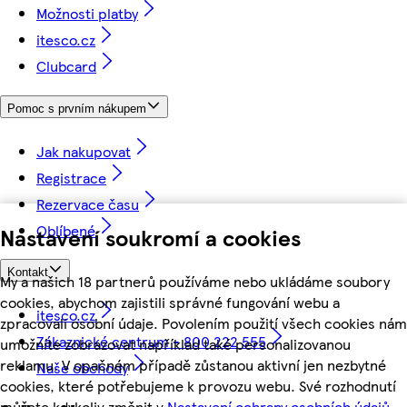
Možnosti platby
itesco.cz
Clubcard
Pomoc s prvním nákupem
Jak nakupovat
Registrace
Rezervace času
Oblíbené
Nastavení soukromí a cookies
Kontakt
My a našich 18 partnerů používáme nebo ukládáme soubory
cookies, abychom zajistili správné fungování webu a
itesco.cz
zpracovali osobní údaje. Povolením použití všech cookies nám
Zákaznické centrum - 800 222 555
umožníte zobrazovat například také personalizovanou
reklamu. V opačném případě zůstanou aktivní jen nezbytné
Naše obchody
cookies, které potřebujeme k provozu webu. Své rozhodnutí
můžete kdykoliv změnit v
Nastavení ochrany osobních údajů