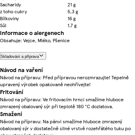
Sacharidy
21 g
z toho cukry
5,3 g
Bílkoviny
16 g
Sůl
1,7 g
Informace o alergenech
Obsahuje: Vejce, Mléko, Pšenice
Skladování a příprava
Návod na vaření
Návod na přípravu: Před přípravou nerozmrazujte! Tepelně
upravený výrobek opakovaně neohřívejte!
Fritování
Návod na přípravu: Ve fritovacím hrnci smažíme hluboce
zmrazený obalovaný sýr při teplotě 180 °C dozlatova.
Smažení
Návod na přípravu: Na pánvi smažíme hluboce zmrazený
obalovaný sýr v dostatečně silné vrstvě rozehřátého tuku po