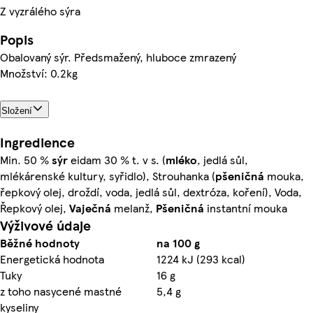
Z vyzrálého sýra
Popis
Obalovaný sýr. Předsmažený, hluboce zmrazený
Množství: 0.2kg
Složení
Ingredience
Min. 50 %
sýr
eidam 30 % t. v s. (
mléko
, jedlá sůl,
mlékárenské kultury, syřidlo), Strouhanka (
pšeničná
mouka,
řepkový olej, droždí, voda, jedlá sůl, dextróza, koření), Voda,
Řepkový olej,
Vaječná
melanž,
Pšeničná
instantní mouka
Výživové údaje
Běžné hodnoty
na 100 g
Energetická hodnota
1224 kJ (293 kcal)
Tuky
16 g
z toho nasycené mastné
5,4 g
kyseliny