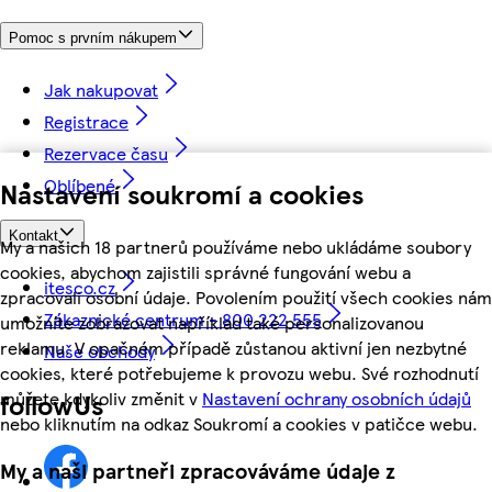
Pomoc s prvním nákupem
Jak nakupovat
Registrace
Rezervace času
Oblíbené
Nastavení soukromí a cookies
Kontakt
My a našich 18 partnerů používáme nebo ukládáme soubory
cookies, abychom zajistili správné fungování webu a
itesco.cz
zpracovali osobní údaje. Povolením použití všech cookies nám
Zákaznické centrum - 800 222 555
umožníte zobrazovat například také personalizovanou
reklamu. V opačném případě zůstanou aktivní jen nezbytné
Naše obchody
cookies, které potřebujeme k provozu webu. Své rozhodnutí
můžete kdykoliv změnit v
Nastavení ochrany osobních údajů
followUs
nebo kliknutím na odkaz Soukromí a cookies v patičce webu.
My a naši partneři zpracováváme údaje z