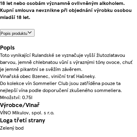
18 let nebo osobám významně ovlivněným alkoholem.
Kupní smlouva nevznikne při objednání výrobku osobou
mladší 18 let.
Popis produktu
Popis
Toto vynikající Rulandské se vyznačuje vyšší žlutozlatavou
barvou, jemně chlebnatou vůní s výraznými tóny ovoce, chuť
je jemně pikantní se svěžím závěrem.
Vinařská obec Bzenec, viniční trať Hašneky.
Do kolekce vín Sommelier Club jsou zatříděna pouze ta
nejlepší vína podle doporučení zkušeného sommeliera.
Množství: 0.75l
Výrobce/Vinař
VÍNO Mikulov, spol. s r.o.
Loga třetí strany
Zelený bod