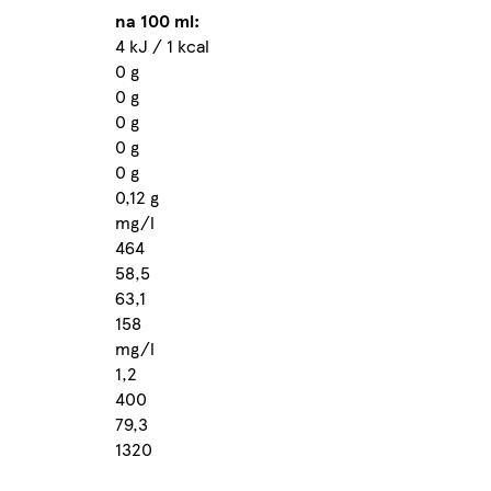
na 100 ml:
4 kJ / 1 kcal
0 g
0 g
0 g
0 g
0 g
0,12 g
mg/l
464
58,5
63,1
158
mg/l
1,2
400
79,3
1320