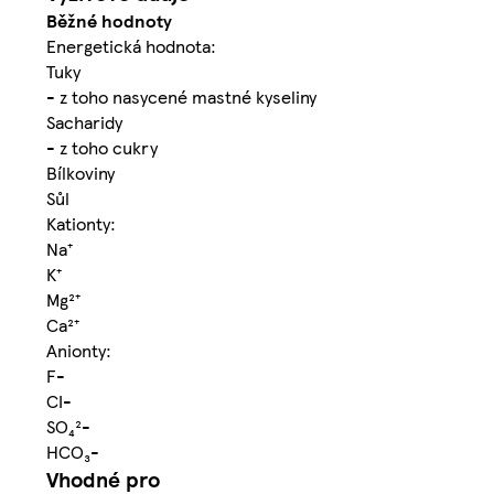
Běžné hodnoty
Energetická hodnota:
Tuky
- z toho nasycené mastné kyseliny
Sacharidy
- z toho cukry
Bílkoviny
Sůl
Kationty:
Na⁺
K⁺
Mg²⁺
Ca²⁺
Anionty:
F-
CI-
SO₄²-
HCO₃-
Vhodné pro