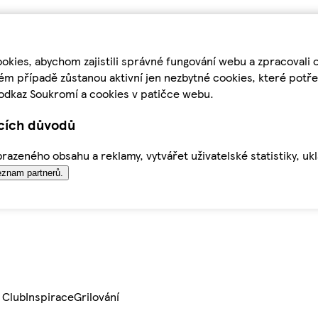
kies, abychom zajistili správné fungování webu a zpracovali 
ém případě zůstanou aktivní jen nezbytné cookies, které pot
odkaz Soukromí a cookies v patičce webu.
ících důvodů
azeného obsahu a reklamy, vytvářet uživatelské statistiky, uk
znam partnerů.
 Club
Inspirace
Grilování