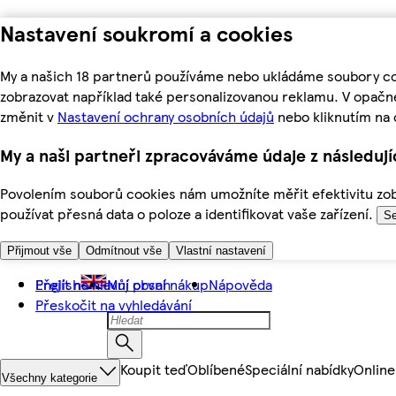
Nastavení soukromí a cookies
My a našich 18 partnerů používáme nebo ukládáme soubory coo
zobrazovat například také personalizovanou reklamu. V opačn
změnit v
Nastavení ochrany osobních údajů
nebo kliknutím na 
My a naši partneři zpracováváme údaje z následuj
Povolením souborů cookies nám umožníte měřit efektivitu zobr
používat přesná data o poloze a identifikovat vaše zařízení.
Se
Přijmout vše
Odmítnout vše
Vlastní nastavení
Přejít na hlavní obsah
English
Můj první nákup
Nápověda
Přeskočit na vyhledávání
Koupit teď
Oblíbené
Speciální nabídky
Online
Všechny kategorie