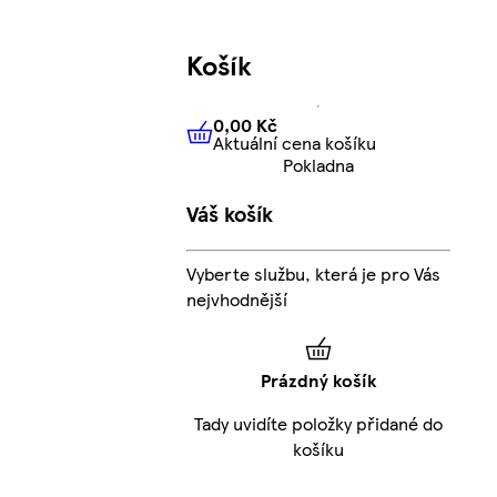
Košík
0,00 Kč
Aktuální cena košíku
0,00 Kč
Aktuální cena košíku
Pokladna
Váš košík
Vyberte službu, která je pro Vás
nejvhodnější
Prázdný košík
Tady uvidíte položky přidané do
košíku