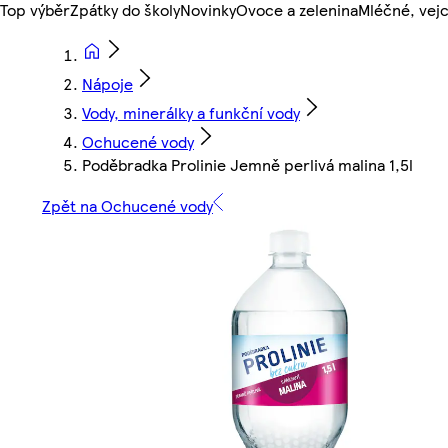
Top výběr
Zpátky do školy
Novinky
Ovoce a zelenina
Mléčné, vejc
Nápoje
Vody, minerálky a funkční vody
Ochucené vody
Poděbradka Prolinie Jemně perlivá malina 1,5l
Zpět na Ochucené vody