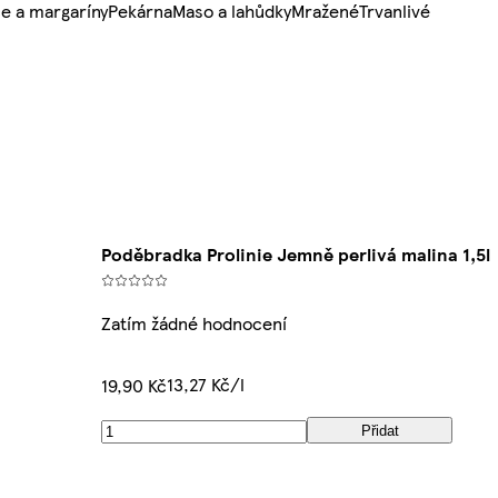
e a margaríny
Pekárna
Maso a lahůdky
Mražené
Trvanlivé
Poděbradka Prolinie Jemně perlivá malina 1,5l
Zatím žádné hodnocení
13,27 Kč/l
19,90 Kč
Přidat