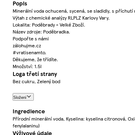
Popis
Minerální voda ochucená, sycená, se sladidly, s příchutí 
Výtah z chemické analýzy RLPLZ Karlovy Vary.
Lokalita: Poděbrady - Velké Zboží.
Název zdroje: Poděbradka.
Podpořte s námi
zálohujme.cz
#vratisenamto.
Děkujeme, že třídíte.
Množství: 1.5l
Loga třetí strany
Bez cukru, Zelený bod
Složení
Ingredience
Přírodní minerální voda, Kyselina: kyselina citronová, Ox
fenylalaninu)
Výživové údaje