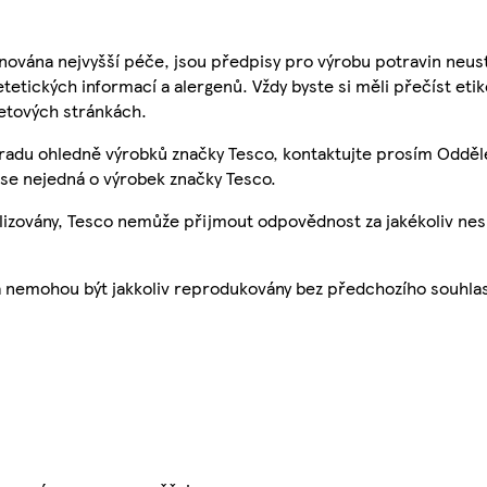
nována nejvyšší péče, jsou předpisy pro výrobu potravin neust
etetických informací a alergenů. Vždy byste si měli přečíst eti
etových stránkách.
 radu ohledně výrobků značky Tesco, kontaktujte prosím Odděl
se nejedná o výrobek značky Tesco.
ualizovány, Tesco nemůže přijmout odpovědnost za jakékoliv ne
a nemohou být jakkoliv reprodukovány bez předchozího souhla