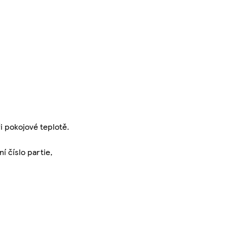
i pokojové teplotě.
í číslo partie,