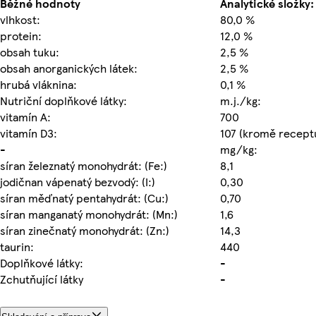
Běžné hodnoty
Analytické složky:
vlhkost:
80,0 %
protein:
12,0 %
obsah tuku:
2,5 %
obsah anorganických látek:
2,5 %
hrubá vláknina:
0,1 %
Nutriční doplňkové látky:
m.j./kg:
vitamín A:
700
vitamín D3:
107 (kromě recept
-
mg/kg:
síran železnatý monohydrát: (Fe:)
8,1
jodičnan vápenatý bezvodý: (I:)
0,30
síran měďnatý pentahydrát: (Cu:)
0,70
síran manganatý monohydrát: (Mn:)
1,6
síran zinečnatý monohydrát: (Zn:)
14,3
taurin:
440
Doplňkové látky:
-
Zchutňující látky
-