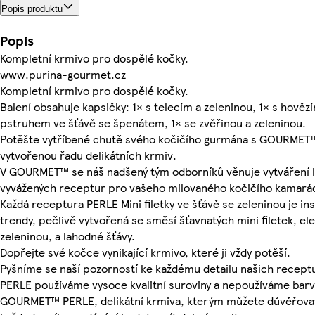
Popis produktu
Popis
Kompletní krmivo pro dospělé kočky.
www.purina-gourmet.cz
Kompletní krmivo pro dospělé kočky.
Balení obsahuje kapsičky: 1× s telecím a zeleninou, 1× s hovězí
pstruhem ve šťávě se špenátem, 1× se zvěřinou a zeleninou.
Potěšte vytříbené chutě svého kočičího gurmána s GOURMET
vytvořenou řadu delikátních krmiv.
V GOURMET™ se náš nadšený tým odborníků věnuje vytváření 
vyvážených receptur pro vašeho milovaného kočičího kamará
Každá receptura PERLE Mini filetky ve šťávě se zeleninou je in
trendy, pečlivě vytvořená se směsí šťavnatých mini filetek, e
zeleninou, a lahodné šťávy.
Dopřejte své kočce vynikající krmivo, které ji vždy potěší.
Pyšníme se naší pozorností ke každému detailu našich recep
PERLE používáme vysoce kvalitní suroviny a nepoužíváme barv
GOURMET™ PERLE, delikátní krmiva, kterým můžete důvěřovat 