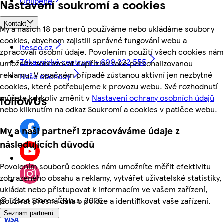
Oblíbené
Nastavení soukromí a cookies
Kontakt
My a našich 18 partnerů používáme nebo ukládáme soubory
cookies, abychom zajistili správné fungování webu a
itesco.cz
zpracovali osobní údaje. Povolením použití všech cookies nám
Zákaznické centrum - 800 222 555
umožníte zobrazovat například také personalizovanou
reklamu. V opačném případě zůstanou aktivní jen nezbytné
Naše obchody
cookies, které potřebujeme k provozu webu. Své rozhodnutí
můžete kdykoliv změnit v
Nastavení ochrany osobních údajů
followUs
nebo kliknutím na odkaz Soukromí a cookies v patičce webu.
My a naši partneři zpracováváme údaje z
následujících důvodů
Povolením souborů cookies nám umožníte měřit efektivitu
zobrazeného obsahu a reklamy, vytvářet uživatelské statistiky,
ukládat nebo přistupovat k informacím ve vašem zařízení,
©
Tesco Stores ČR a.s. 2026
používat přesná data o poloze a identifikovat vaše zařízení.
Seznam partnerů.