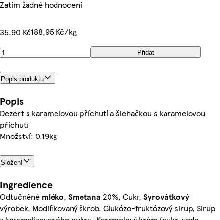
Zatím žádné hodnocení
188,95 Kč/kg
35,90 Kč
Přidat
Popis produktu
Popis
Dezert s karamelovou příchutí a šlehačkou s karamelovou
příchutí
Množství: 0.19kg
Složení
Ingredience
Odtučněné
mléko
,
Smetana
20%, Cukr,
Syrovátkový
výrobek, Modifikovaný škrob, Glukózo-fruktózový sirup, Sirup
z karamelizovaného cukru, Karamelový krém (cukr, voda,