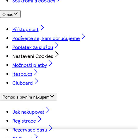
Soukromí a cookies
O nás
Přístupnost
Podívejte se, kam doručujeme
Poplatek za službu
Nastavení Cookies
Možnosti platby
itesco.cz
Clubcard
Pomoc s prvním nákupem
Jak nakupovat
Registrace
Rezervace času