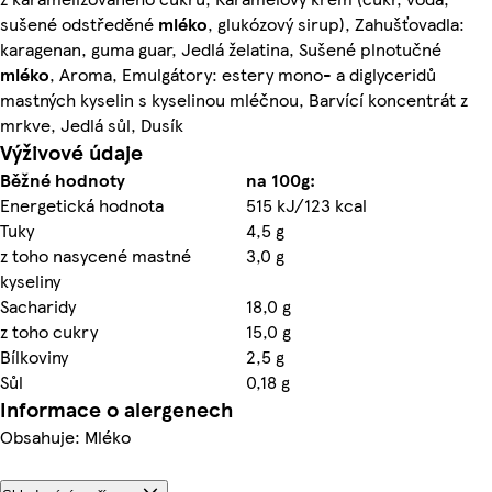
sušené odstředěné
mléko
, glukózový sirup), Zahušťovadla:
karagenan, guma guar, Jedlá želatina, Sušené plnotučné
mléko
, Aroma, Emulgátory: estery mono- a diglyceridů
mastných kyselin s kyselinou mléčnou, Barvící koncentrát z
mrkve, Jedlá sůl, Dusík
Výživové údaje
Běžné hodnoty
na 100g:
Energetická hodnota
515 kJ/123 kcal
Tuky
4,5 g
z toho nasycené mastné
3,0 g
kyseliny
Sacharidy
18,0 g
z toho cukry
15,0 g
Bílkoviny
2,5 g
Sůl
0,18 g
Informace o alergenech
Obsahuje: Mléko