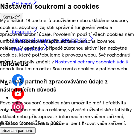
Oblíbené
Nastavení soukromí a cookies
Kontakt
My a našich 18 partnerů používáme nebo ukládáme soubory
cookies, abychom zajistili správné fungování webu a
itesco.cz
zpracovali osobní údaje. Povolením použití všech cookies nám
Zákaznické centrum - 800 222 555
umožníte zobrazovat například také personalizovanou
reklamu. V opačném případě zůstanou aktivní jen nezbytné
Naše obchody
cookies, které potřebujeme k provozu webu. Své rozhodnutí
můžete kdykoliv změnit v
Nastavení ochrany osobních údajů
followUs
nebo kliknutím na odkaz Soukromí a cookies v patičce webu.
My a naši partneři zpracováváme údaje z
následujících důvodů
Povolením souborů cookies nám umožníte měřit efektivitu
zobrazeného obsahu a reklamy, vytvářet uživatelské statistiky,
ukládat nebo přistupovat k informacím ve vašem zařízení,
©
Tesco Stores ČR a.s. 2026
používat přesná data o poloze a identifikovat vaše zařízení.
Seznam partnerů.