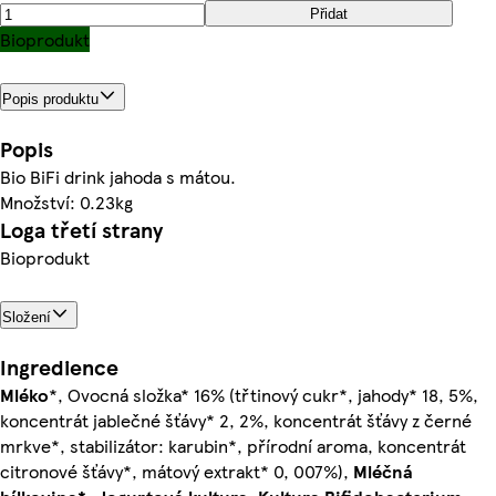
Přidat
Bioprodukt
Popis produktu
Popis
Bio BiFi drink jahoda s mátou.
Množství: 0.23kg
Loga třetí strany
Bioprodukt
Složení
Ingredience
Mléko
*, Ovocná složka* 16% (třtinový cukr*, jahody* 18, 5%,
koncentrát jablečné šťávy* 2, 2%, koncentrát šťávy z černé
mrkve*, stabilizátor: karubin*, přírodní aroma, koncentrát
citronové šťávy*, mátový extrakt* 0, 007%),
Mléčná