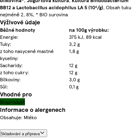
bílkovina*
,
Jogurtová kultura
,
Kultura Bifidobacterium
BB12 a Lactobacillus acidophilus LA 5 (10⁶/g)
, Obsah tuku
nejméně 2, 8%, * BIO surovina
Výživové údaje
Běžné hodnoty
na 100g výrobku:
Energie:
375 kJ, 89 kcal
Tuky:
3,2 g
z toho nasycené mastné
1,8 g
kyseliny:
Sacharidy:
12 g
z toho cukry:
12 g
Bílkoviny:
3,0 g
Sůl:
0,1 g
Vhodné pro
Bioprodukt
Informace o alergenech
Obsahuje: Mléko
Skladování a příprava