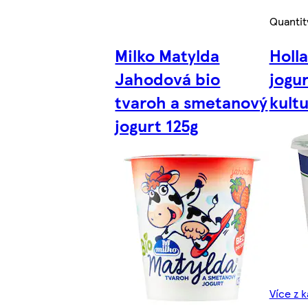
Quantit
Milko Matylda
Holla
Jahodová bio
jogur
tvaroh a smetanový
kult
jogurt 125g
Více z 