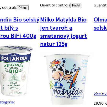
Quantity controls
Quantit
Přidat
y controls
Přidat
ndia Bio selský
Milko Matylda Bio
Olma
t bílý s
jen tvaroh a
selsk
urou BiFi 400g
smetanový jogurt
natur 125g
Více z 
kategorie
28,90 K