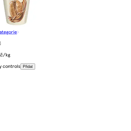
kategorie
č
Kč/kg
y controls
Přidat