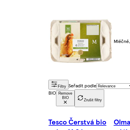
Mléčné,
Seřadit podle
Filtry
BIO
Remove
BIO
Zrušit filtry
Tesco Čerstvá bio
Olma