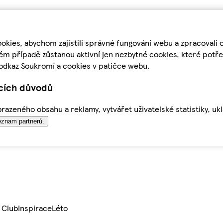
kies, abychom zajistili správné fungování webu a zpracovali 
ém případě zůstanou aktivní jen nezbytné cookies, které pot
odkaz Soukromí a cookies v patičce webu.
ících důvodů
azeného obsahu a reklamy, vytvářet uživatelské statistiky, uk
znam partnerů.
 Club
Inspirace
Léto