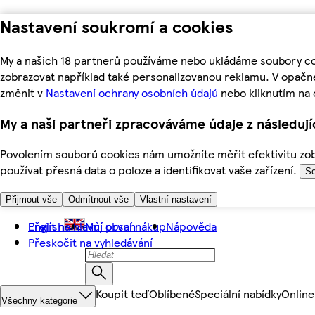
Nastavení soukromí a cookies
My a našich 18 partnerů používáme nebo ukládáme soubory coo
zobrazovat například také personalizovanou reklamu. V opačn
změnit v
Nastavení ochrany osobních údajů
nebo kliknutím na 
My a naši partneři zpracováváme údaje z následuj
Povolením souborů cookies nám umožníte měřit efektivitu zobr
používat přesná data o poloze a identifikovat vaše zařízení.
Se
Přijmout vše
Odmítnout vše
Vlastní nastavení
Přejít na hlavní obsah
English
Můj první nákup
Nápověda
Přeskočit na vyhledávání
Koupit teď
Oblíbené
Speciální nabídky
Online
Všechny kategorie