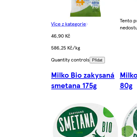
Tento p
Více z kategorie
nedostu
46,90 Kč
586,25 Kč/kg
Quantity controls
Přidat
Milko Bio zakysaná
Milko
smetana 175g
80g