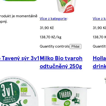
rodukt je momentálně
Více z kategorie
Více z 
pný.
31,90 Kč
31,90 K
138,70 Kč/kg
138,70 
Quantity controls
Quantit
Přidat
 Tavený sýr 3v1
Milko Bio tvaroh
Holla
odtučněný 250g
drin