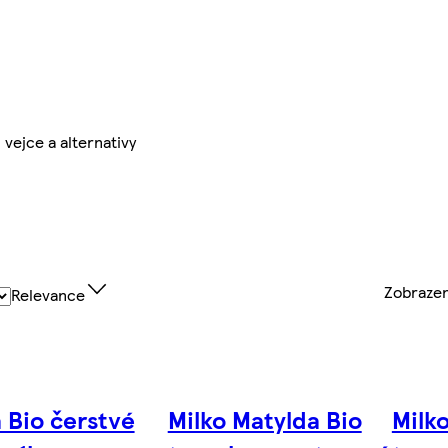
 vejce a alternativy
Zobraze
Relevance
 Bio čerstvé
Milko Matylda Bio
Milk