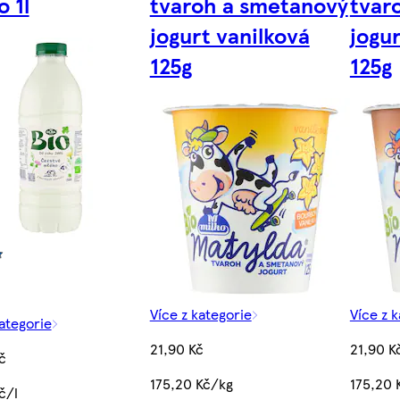
 1l
tvaroh a smetanový
tvar
jogurt vanilková
jogu
125g
125g
Více z kategorie
Více z 
kategorie
21,90 Kč
21,90 K
č
175,20 Kč/kg
175,20 
č/l