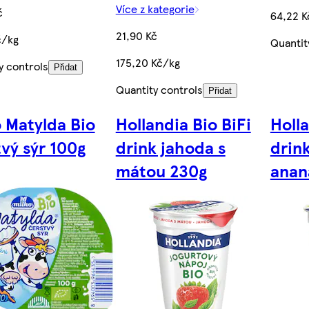
Více z kategorie
č
64,22 K
21,90 Kč
č/kg
Quantit
175,20 Kč/kg
y controls
Přidat
Quantity controls
Přidat
o Matylda Bio
Hollandia Bio BiFi
Holla
vý sýr 100g
drink jahoda s
drin
mátou 230g
anan