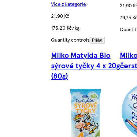
Více z kategorie
31,90 K
21,90 Kč
79,75 K
175,20 Kč/kg
Quantit
Quantity controls
Přidat
Milko Matylda Bio
Milk
sýrové tyčky 4 x 20g
čerst
(80g)