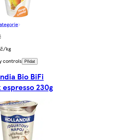
kategorie
č
Kč/kg
y controls
Přidat
ndia Bio BiFi
k espresso 230g