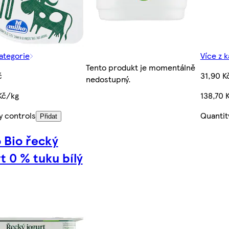
kategorie
Více z 
Tento produkt je momentálně
č
31,90 K
nedostupný.
Kč/kg
138,70 
y controls
Quantit
Přidat
o Bio řecký
t 0 % tuku bílý