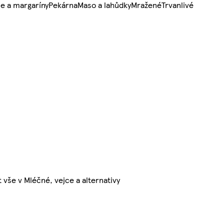
e a margaríny
Pekárna
Maso a lahůdky
Mražené
Trvanlivé
t vše v Mléčné, vejce a alternativy