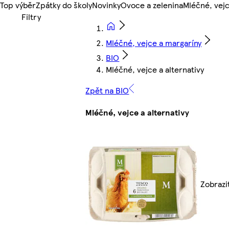
Top výběr
Zpátky do školy
Novinky
Ovoce a zelenina
Mléčné, vejc
Mléčné, vejce a margaríny
BIO
Mléčné, vejce a alternativy
Zpět na BIO
Mléčné, vejce a alternativy
Zobrazi