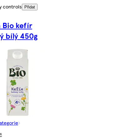
y controls
Přidat
 Bio kefír
ý bílý 450g
kategorie
č