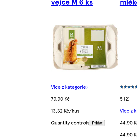
vejce M 6 ks
mléko
Více z kategorie
79,90 Kč
5 (2)
13,32 Kč/kus
Více z 
Quantity controls
44,90 K
Přidat
44,90 K