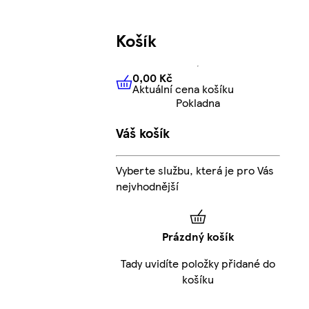
Košík
0,00 Kč
Aktuální cena košíku
0,00 Kč
Aktuální cena košíku
Pokladna
Váš košík
Vyberte službu, která je pro Vás
nejvhodnější
Prázdný košík
Tady uvidíte položky přidané do
košíku