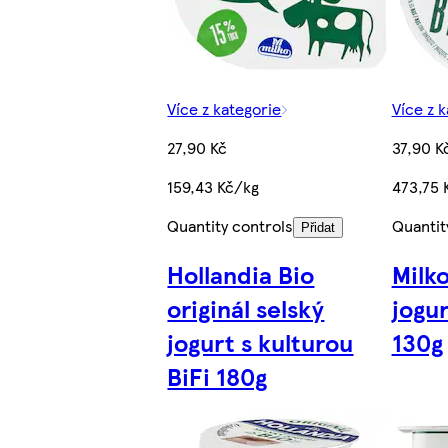
Více z kategorie
Více z 
27,90 Kč
37,90 K
159,43 Kč/kg
473,75 
Quantity controls
Quantit
Přidat
Hollandia Bio
Milk
originál selský
jogur
jogurt s kulturou
130g
BiFi 180g