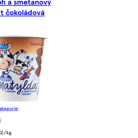
oh a smetanový
rt čokoládová
kategorie
č
Kč/kg