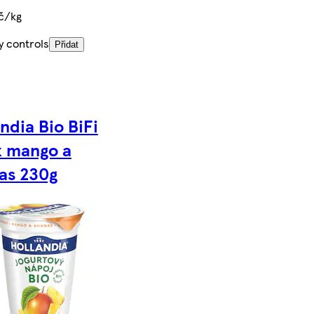
č/kg
y controls
Přidat
ndia Bio BiFi
k mango a
as 230g