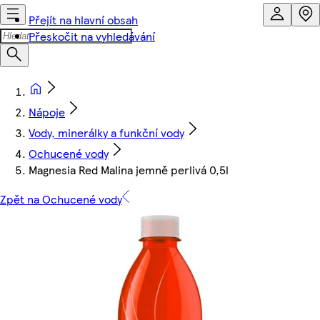
Přejít na hlavní obsah
Přeskočit na vyhledávání
Nápoje
Vody, minerálky a funkční vody
Ochucené vody
Magnesia Red Malina jemně perlivá 0,5l
Zpět na Ochucené vody