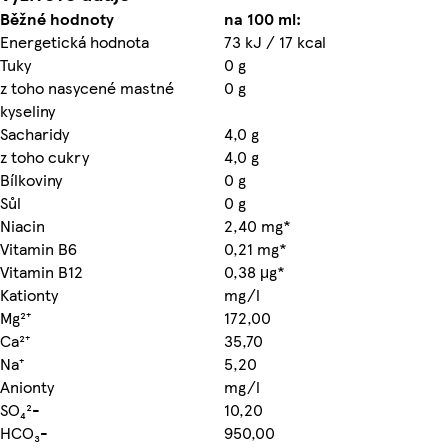
Běžné hodnoty
na 100 ml:
Energetická hodnota
73 kJ / 17 kcal
Tuky
0 g
z toho nasycené mastné
0 g
kyseliny
Sacharidy
4,0 g
z toho cukry
4,0 g
Bílkoviny
0 g
Sůl
0 g
Niacin
2,40 mg*
Vitamin B6
0,21 mg*
Vitamin B12
0,38 μg*
Kationty
mg/l
Mg²⁺
172,00
Ca²⁺
35,70
Na⁺
5,20
Anionty
mg/l
SO₄²-
10,20
HCO₃-
950,00