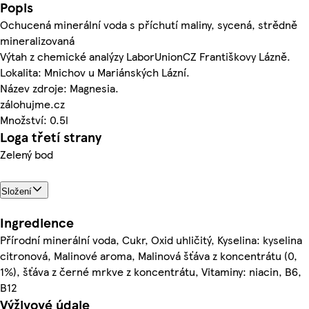
Popis
Ochucená minerální voda s příchutí maliny, sycená, strědně
mineralizovaná
Výtah z chemické analýzy LaborUnionCZ Františkovy Lázně.
Lokalita: Mnichov u Mariánských Lázní.
Název zdroje: Magnesia.
zálohujme.cz
Množství: 0.5l
Loga třetí strany
Zelený bod
Složení
Ingredience
Přírodní minerální voda, Cukr, Oxid uhličitý, Kyselina: kyselina
citronová, Malinové aroma, Malinová šťáva z koncentrátu (0,
1%), šťáva z černé mrkve z koncentrátu, Vitaminy: niacin, B6,
B12
Výživové údaje