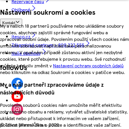
Rezervace času
Oblíbené
Nastavení soukromí a cookies
Kontakt
My a našich 18 partnerů používáme nebo ukládáme soubory
cookies, abychom zajistili správné fungování webu a
itesco.cz
zpracovali osobní údaje. Povolením použití všech cookies nám
Zákaznické centrum - 800 222 555
umožníte zobrazovat například také personalizovanou
reklamu. V opačném případě zůstanou aktivní jen nezbytné
Naše obchody
cookies, které potřebujeme k provozu webu. Své rozhodnutí
můžete kdykoliv změnit v
Nastavení ochrany osobních údajů
followUs
nebo kliknutím na odkaz Soukromí a cookies v patičce webu.
My a naši partneři zpracováváme údaje z
následujících důvodů
Povolením souborů cookies nám umožníte měřit efektivitu
zobrazeného obsahu a reklamy, vytvářet uživatelské statistiky,
ukládat nebo přistupovat k informacím ve vašem zařízení,
©
Tesco Stores ČR a.s. 2026
používat přesná data o poloze a identifikovat vaše zařízení.