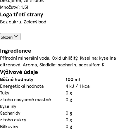
Děkujeme, že třídíte.
Množství: 1.5l
Loga třetí strany
Bez cukru, Zelený bod
Složení
Ingredience
Přírodní minerální voda, Oxid uhličitý, Kyselina: kyselina
citronová, Aroma, Sladidla: sacharin, acesulfam K
Výživové údaje
Běžné hodnoty
100 ml
Energetická hodnota
4 kJ / 1 kcal
Tuky
0 g
z toho nasycené mastné
0 g
kyseliny
Sacharidy
0 g
z toho cukry
0 g
Bílkoviny
0 g