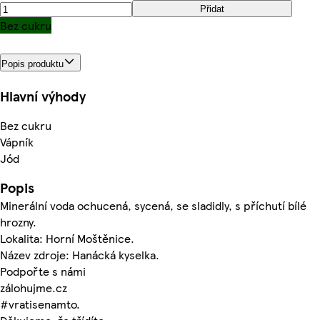
Přidat
Bez cukru
Popis produktu
Hlavní výhody
Bez cukru
Vápník
Jód
Popis
Minerální voda ochucená, sycená, se sladidly, s příchutí bílé
hrozny.
Lokalita: Horní Moštěnice.
Název zdroje: Hanácká kyselka.
Podpořte s námi
zálohujme.cz
#vratisenamto.