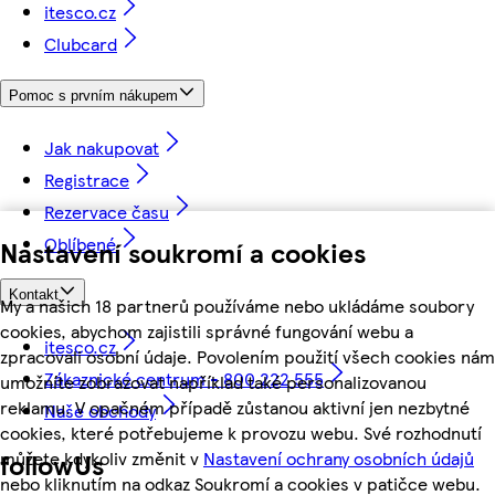
itesco.cz
Clubcard
Pomoc s prvním nákupem
Jak nakupovat
Registrace
Rezervace času
Oblíbené
Nastavení soukromí a cookies
Kontakt
My a našich 18 partnerů používáme nebo ukládáme soubory
cookies, abychom zajistili správné fungování webu a
itesco.cz
zpracovali osobní údaje. Povolením použití všech cookies nám
Zákaznické centrum - 800 222 555
umožníte zobrazovat například také personalizovanou
reklamu. V opačném případě zůstanou aktivní jen nezbytné
Naše obchody
cookies, které potřebujeme k provozu webu. Své rozhodnutí
můžete kdykoliv změnit v
Nastavení ochrany osobních údajů
followUs
nebo kliknutím na odkaz Soukromí a cookies v patičce webu.