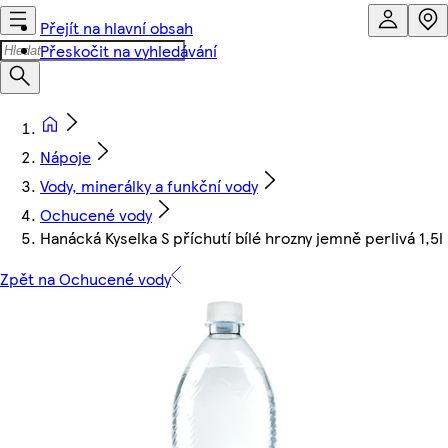
Přejít na hlavní obsah
Přeskočit na vyhledávání
Nápoje
Vody, minerálky a funkční vody
Ochucené vody
Hanácká Kyselka S příchutí bílé hrozny jemně perlivá 1,5l
Zpět na Ochucené vody