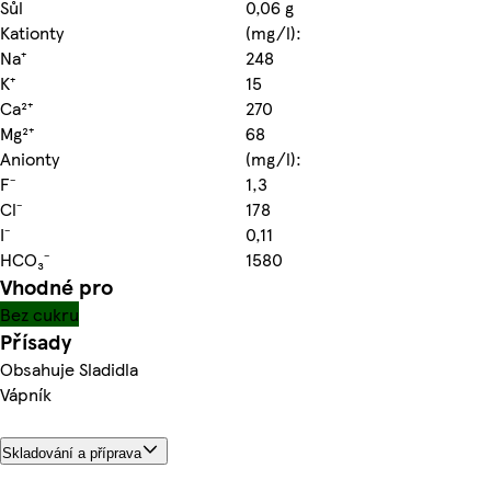
Sůl
0,06 g
Kationty
(mg/l):
Na⁺
248
K⁺
15
Ca²⁺
270
Mg²⁺
68
Anionty
(mg/l):
F⁻
1,3
Cl⁻
178
I⁻
0,11
HCO₃⁻
1580
Vhodné pro
Bez cukru
Přísady
Obsahuje Sladidla
Vápník
Skladování a příprava