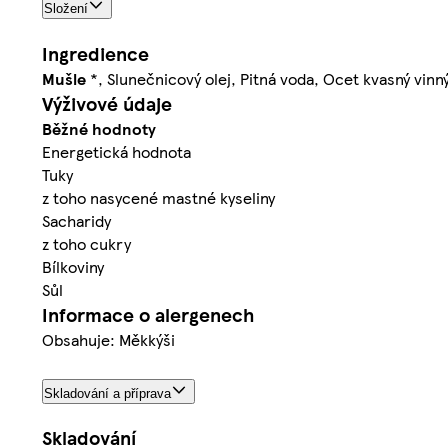
Složení
Ingredience
Mušle
*, Slunečnicový olej, Pitná voda, Ocet kvasný vinný,
Výživové údaje
Běžné hodnoty
Energetická hodnota
Tuky
z toho nasycené mastné kyseliny
Sacharidy
z toho cukry
Bílkoviny
Sůl
Informace o alergenech
Obsahuje: Měkkýši
Skladování a příprava
Skladování