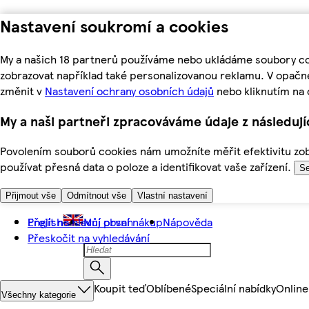
Nastavení soukromí a cookies
My a našich 18 partnerů používáme nebo ukládáme soubory coo
zobrazovat například také personalizovanou reklamu. V opačn
změnit v
Nastavení ochrany osobních údajů
nebo kliknutím na 
My a naši partneři zpracováváme údaje z následuj
Povolením souborů cookies nám umožníte měřit efektivitu zobr
používat přesná data o poloze a identifikovat vaše zařízení.
Se
Přijmout vše
Odmítnout vše
Vlastní nastavení
Přejít na hlavní obsah
English
Můj první nákup
Nápověda
Přeskočit na vyhledávání
Koupit teď
Oblíbené
Speciální nabídky
Online
Všechny kategorie