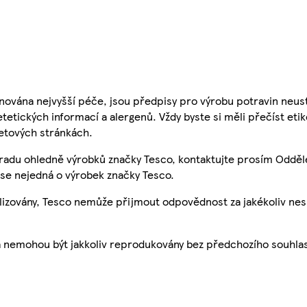
nována nejvyšší péče, jsou předpisy pro výrobu potravin neust
etetických informací a alergenů. Vždy byste si měli přečíst eti
etových stránkách.
 radu ohledně výrobků značky Tesco, kontaktujte prosím Odděl
se nejedná o výrobek značky Tesco.
ualizovány, Tesco nemůže přijmout odpovědnost za jakékoliv ne
a nemohou být jakkoliv reprodukovány bez předchozího souhla