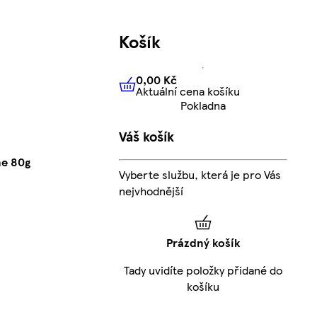
Košík
0,00 Kč
Aktuální cena košíku
0,00 Kč
Aktuální cena košíku
Pokladna
Váš košík
he 80g
Vyberte službu, která je pro Vás
nejvhodnější
Prázdný košík
Tady uvidíte položky přidané do
košíku