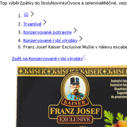
Top výběr
Zpátky do školy
Novinky
Ovoce a zelenina
Mléčné, vejc
Trvanlivé
Konzervované potraviny
Konzervované rybí výrobky
Franz Josef Kaiser Exclusive Mušle v nálevu esca
Zpět na Konzervované rybí výrobky