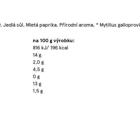
 Jedlá sůl, Mletá paprika, Přírodní aroma, * Mytillus galloprovi
na 100 g výrobku:
816 kJ/ 196 kcal
14 g
2,0 g
4,5 g
0 g
13 g
1,5 g