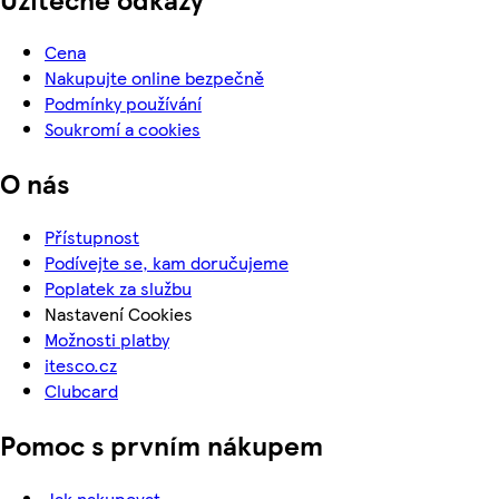
Cena
Nakupujte online bezpečně
Podmínky používání
Soukromí a cookies
O nás
Přístupnost
Podívejte se, kam doručujeme
Poplatek za službu
Nastavení Cookies
Možnosti platby
itesco.cz
Clubcard
Pomoc s prvním nákupem
Jak nakupovat