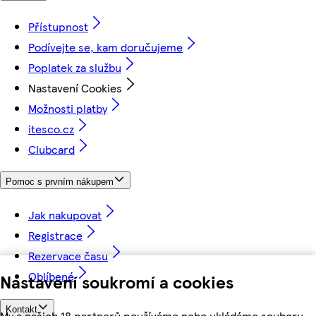
Přístupnost
Podívejte se, kam doručujeme
Poplatek za službu
Nastavení Cookies
Možnosti platby
itesco.cz
Clubcard
Pomoc s prvním nákupem
Jak nakupovat
Registrace
Rezervace času
Oblíbené
Nastavení soukromí a cookies
Kontakt
My a našich 18 partnerů používáme nebo ukládáme soubory