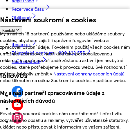
Registrace
Rezervace času
Oblíbené
Nastavení soukromí a cookies
Kontakt
My a našich 18 partnerů používáme nebo ukládáme soubory
cookies, abychom zajistili správné fungování webu a
itesco.cz
zpracovali osobní údaje. Povolením použití všech cookies nám
Zákaznické centrum - 800 222 555
umožníte zobrazovat například také personalizovanou
reklamu. V opačném případě zůstanou aktivní jen nezbytné
Naše obchody
cookies, které potřebujeme k provozu webu. Své rozhodnutí
můžete kdykoliv změnit v
Nastavení ochrany osobních údajů
followUs
nebo kliknutím na odkaz Soukromí a cookies v patičce webu.
My a naši partneři zpracováváme údaje z
následujících důvodů
Povolením souborů cookies nám umožníte měřit efektivitu
zobrazeného obsahu a reklamy, vytvářet uživatelské statistiky,
ukládat nebo přistupovat k informacím ve vašem zařízení,