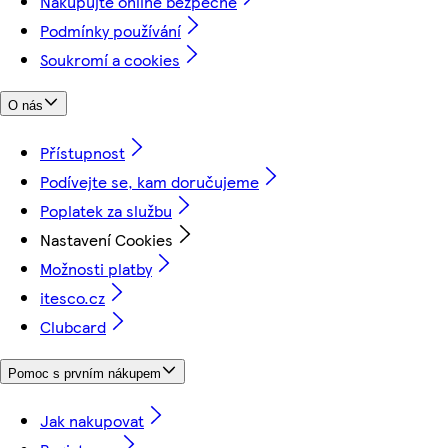
Nakupujte online bezpečně
Podmínky používání
Soukromí a cookies
O nás
Přístupnost
Podívejte se, kam doručujeme
Poplatek za službu
Nastavení Cookies
Možnosti platby
itesco.cz
Clubcard
Pomoc s prvním nákupem
Jak nakupovat