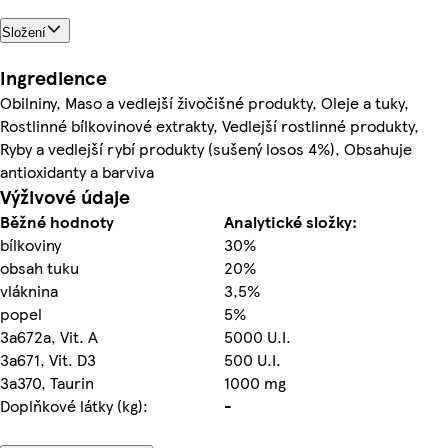
Složení
Ingredience
Obilniny, Maso a vedlejší živočišné produkty, Oleje a tuky,
Rostlinné bílkovinové extrakty, Vedlejší rostlinné produkty,
Ryby a vedlejší rybí produkty (sušený losos 4%), Obsahuje
antioxidanty a barviva
Výživové údaje
Běžné hodnoty
Analytické složky:
bílkoviny
30%
obsah tuku
20%
vláknina
3,5%
popel
5%
3a672a, Vit. A
5000 U.I.
3a671, Vit. D3
500 U.I.
3a370, Taurin
1000 mg
Doplňkové látky (kg):
-