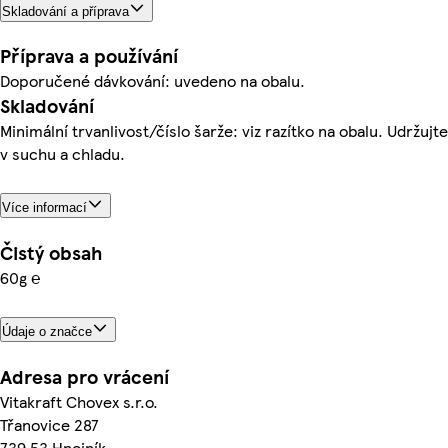
Skladování a příprava
Příprava a používání
Doporučené dávkování: uvedeno na obalu.
Skladování
Minimální trvanlivost/číslo šarže: viz razítko na obalu. Udržujte
v suchu a chladu.
Více informací
Čistý obsah
60g ℮
Údaje o značce
Adresa pro vrácení
Vitakraft Chovex s.r.o.
Třanovice 287
739 53 Hnojník