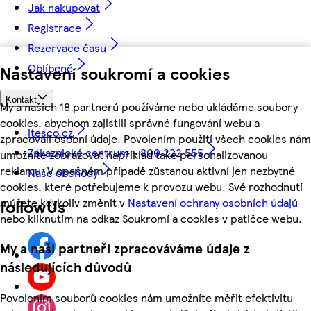
Jak nakupovat
Registrace
Rezervace času
Oblíbené
Nastavení soukromí a cookies
Kontakt
My a našich 18 partnerů používáme nebo ukládáme soubory
cookies, abychom zajistili správné fungování webu a
itesco.cz
zpracovali osobní údaje. Povolením použití všech cookies nám
Zákaznické centrum - 800 222 555
umožníte zobrazovat například také personalizovanou
reklamu. V opačném případě zůstanou aktivní jen nezbytné
Naše obchody
cookies, které potřebujeme k provozu webu. Své rozhodnutí
můžete kdykoliv změnit v
Nastavení ochrany osobních údajů
followUs
nebo kliknutím na odkaz Soukromí a cookies v patičce webu.
My a naši partneři zpracováváme údaje z
následujících důvodů
Povolením souborů cookies nám umožníte měřit efektivitu