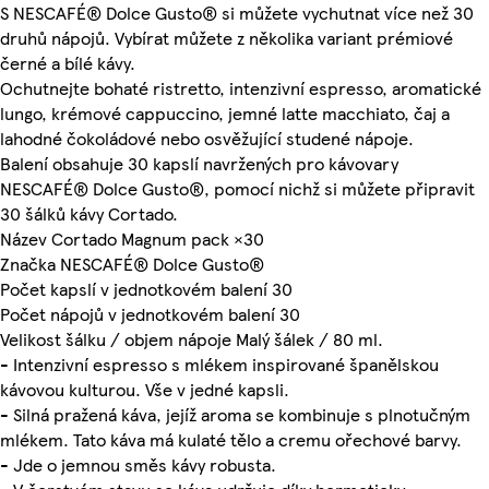
S NESCAFÉ® Dolce Gusto® si můžete vychutnat více než 30
druhů nápojů. Vybírat můžete z několika variant prémiové
černé a bílé kávy.
Ochutnejte bohaté ristretto, intenzivní espresso, aromatické
lungo, krémové cappuccino, jemné latte macchiato, čaj a
lahodné čokoládové nebo osvěžující studené nápoje.
Balení obsahuje 30 kapslí navržených pro kávovary
NESCAFÉ® Dolce Gusto®, pomocí nichž si můžete připravit
30 šálků kávy Cortado.
Název Cortado Magnum pack ×30
Značka NESCAFÉ® Dolce Gusto®
Počet kapslí v jednotkovém balení 30
Počet nápojů v jednotkovém balení 30
Velikost šálku / objem nápoje Malý šálek / 80 ml.
- Intenzivní espresso s mlékem inspirované španělskou
kávovou kulturou. Vše v jedné kapsli.
- Silná pražená káva, jejíž aroma se kombinuje s plnotučným
mlékem. Tato káva má kulaté tělo a cremu ořechové barvy.
- Jde o jemnou směs kávy robusta.