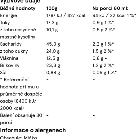
Výživové údaje
Běžné hodnoty
100g
Na porci 80 ml:
Energie
1787 kJ / 427 kcal
94 kJ / 22 kcal 1 %*
Tuky
17,2 g
0,9 g 1 %*
z toho nasycené
10,1 g
0,5 g 2 %*
mastné kyseliny
Sacharidy
45,3 g
2,2 g 1 %*
z toho cukry
24,0 g
1,5 g 2 %*
Vláknina
12,5 g
0,8 g -
Bílkoviny
23,3 g
1,2 g 2 %*
Sůl
0,88 g
0,06 g 1 %*
* Referenční
-
-
hodnota příjmu u
průměrné dospělé
osoby (8400 kJ/
2000 kcal)
Balení obsahuje 30
-
-
porcí
Informace o alergenech
Obsahuje: Mléko