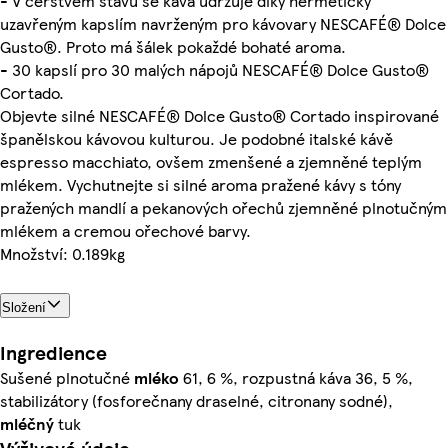
- V čerstvém stavu se káva udržuje díky hermeticky
uzavřeným kapslím navrženým pro kávovary NESCAFÉ® Dolce
Gusto®. Proto má šálek pokaždé bohaté aroma.
- 30 kapslí pro 30 malých nápojů NESCAFÉ® Dolce Gusto®
Cortado.
Objevte silné NESCAFÉ® Dolce Gusto® Cortado inspirované
španělskou kávovou kulturou. Je podobné italské kávě
espresso macchiato, ovšem zmenšené a zjemněné teplým
mlékem. Vychutnejte si silné aroma pražené kávy s tóny
pražených mandlí a pekanových ořechů zjemněné plnotučným
mlékem a cremou ořechové barvy.
Množství: 0.189kg
Složení
Ingredience
Sušené plnotučné
mléko
61, 6 %, rozpustná káva 36, 5 %,
stabilizátory (fosforečnany draselné, citronany sodné),
mléčný
tuk