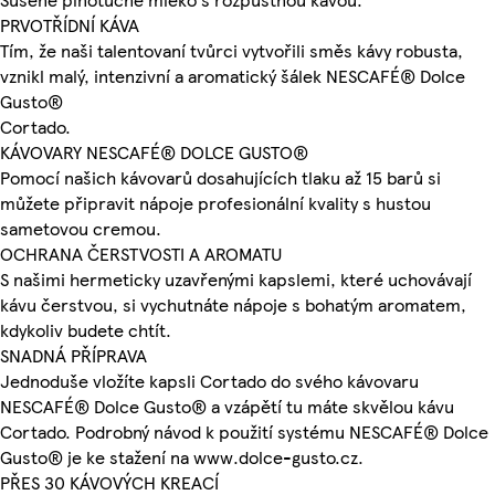
PRVOTŘÍDNÍ KÁVA
Tím, že naši talentovaní tvůrci vytvořili směs kávy robusta,
vznikl malý, intenzivní a aromatický šálek NESCAFÉ® Dolce
Gusto®
Cortado.
KÁVOVARY NESCAFÉ® DOLCE GUSTO®
Pomocí našich kávovarů dosahujících tlaku až 15 barů si
můžete připravit nápoje profesionální kvality s hustou
sametovou cremou.
OCHRANA ČERSTVOSTI A AROMATU
S našimi hermeticky uzavřenými kapslemi, které uchovávají
kávu čerstvou, si vychutnáte nápoje s bohatým aromatem,
kdykoliv budete chtít.
SNADNÁ PŘÍPRAVA
Jednoduše vložíte kapsli Cortado do svého kávovaru
NESCAFÉ® Dolce Gusto® a vzápětí tu máte skvělou kávu
Cortado. Podrobný návod k použití systému NESCAFÉ® Dolce
Gusto® je ke stažení na www.dolce-gusto.cz.
PŘES 30 KÁVOVÝCH KREACÍ