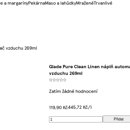
e a margaríny
Pekárna
Maso a lahůdky
Mražené
Trvanlivé
vač vzduchu 269ml
Glade Pure Clean Linen náplň autom
vzduchu 269ml
Zatím žádné hodnocení
445,72 Kč/l
119,90 Kč
Přidat