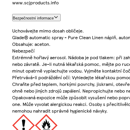
www.scjproducts.info
Bezpečnostní informace
Uchovávejte mimo dosah obličeje.
Glade® automatic spray - Pure Clean Linen náplň, aut
Obsahuje: aceton.
Nebezpečí
Extrémně hořlavý aerosol. Nádoba je pod tlakem: při za
nebo závratě. Je-li nutná lékařská pomoc, mějte po ruc
minut opatrně vyplachujte vodou. Vyjměte kontaktní čočk
Přetrvává-li podráždění očí: Vyhledejte lékařskou pomo
Chraňte před teplem, horkými povrchy, jiskrami, otevře
ohně nebo jiných zdrojů zapálení. Nepropichujte nebo n
Opakovaná expozice může způsobit vysušení nebo popra
one. Může vyvolat alergickou reakci. Osoby s přecitlivě
nemohou nahradit správné hygienické návyky.