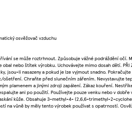
omatický osvěžovač vzduchu
hřívání se může roztrhnout. Způsobuje vážné podráždění očí. 
e obal nebo štítek výrobku. Uchovávejte mimo dosah dětí. PŘI
y, jsou-li nasazeny a pokud je lze vyjmout snadno. Pokračujte
c/ošetření. Chraňte před slunečním zářením. Nevystavujte tep
ným plamenem a jinými zdroji zapálení. Zákaz kouření. Nestřík
espalujte ani po použití. Používejte pouze venku nebo v dobře
skání kůže. Obsahuje 3-methyl-4- (2,6,6-trimethyl-2-cycloh
lostí na vůně by měly tento výrobek používat s opatrností. Os