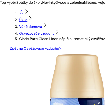
Top výběr
Zpátky do školy
Novinky
Ovoce a zelenina
Mléčné, vejc
Úklid
Vůně domova
Osvěžovače vzduchu
Glade Pure Clean Linen náplň automatický osvěžo
Zpět na Osvěžovače vzduchu