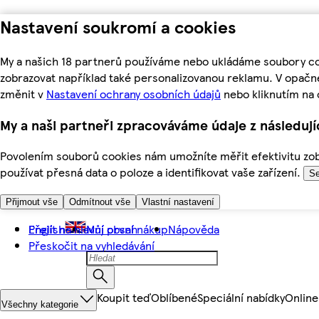
Nastavení soukromí a cookies
My a našich 18 partnerů používáme nebo ukládáme soubory coo
zobrazovat například také personalizovanou reklamu. V opačn
změnit v
Nastavení ochrany osobních údajů
nebo kliknutím na 
My a naši partneři zpracováváme údaje z následuj
Povolením souborů cookies nám umožníte měřit efektivitu zobr
používat přesná data o poloze a identifikovat vaše zařízení.
Se
Přijmout vše
Odmítnout vše
Vlastní nastavení
Přejít na hlavní obsah
English
Můj první nákup
Nápověda
Přeskočit na vyhledávání
Koupit teď
Oblíbené
Speciální nabídky
Online
Všechny kategorie