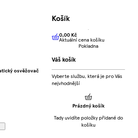
Košík
0,00 Kč
Aktuální cena košíku
0,00 Kč
Aktuální cena košíku
Pokladna
Váš košík
atický osvěžovač
Vyberte službu, která je pro Vás
nejvhodnější
Prázdný košík
Tady uvidíte položky přidané do
košíku