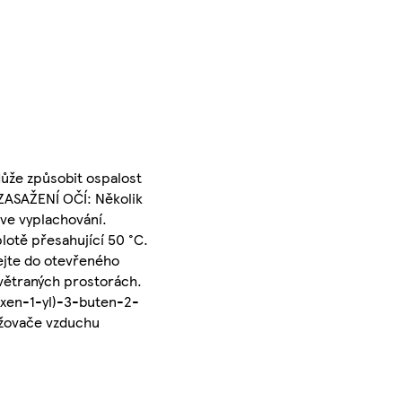
Může způsobit ospalost
 ZASAŽENÍ OČÍ: Několik
 ve vyplachování.
lotě přesahující 50 °C.
ejte do otevřeného
 větraných prostorách.
exen-1-yl)-3-buten-2-
věžovače vzduchu