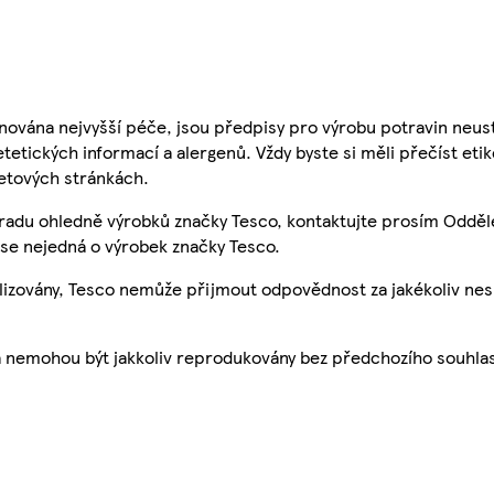
nována nejvyšší péče, jsou předpisy pro výrobu potravin neust
etetických informací a alergenů. Vždy byste si měli přečíst eti
etových stránkách.
 radu ohledně výrobků značky Tesco, kontaktujte prosím Odděl
se nejedná o výrobek značky Tesco.
ualizovány, Tesco nemůže přijmout odpovědnost za jakékoliv ne
a nemohou být jakkoliv reprodukovány bez předchozího souhla