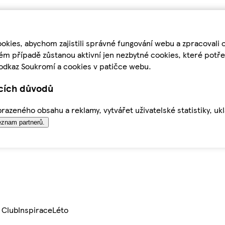
kies, abychom zajistili správné fungování webu a zpracovali 
ém případě zůstanou aktivní jen nezbytné cookies, které pot
odkaz Soukromí a cookies v patičce webu.
ících důvodů
azeného obsahu a reklamy, vytvářet uživatelské statistiky, uk
znam partnerů.
 Club
Inspirace
Léto