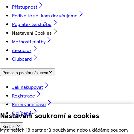
Přístupnost
Podívejte se, kam doručujeme
Poplatek za službu
Nastavení Cookies
Možnosti platby
itesco.cz
Clubcard
Pomoc s prvním nákupem
Jak nakupovat
Registrace
Rezervace času
Oblíbené
Nastavení soukromí a cookies
Kontakt
My a našich 18 partnerů používáme nebo ukládáme soubory