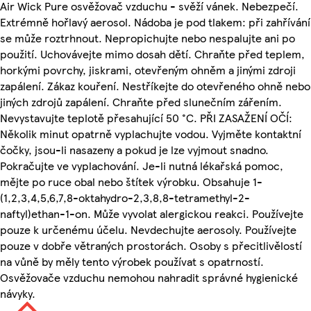
Air Wick Pure osvěžovač vzduchu - svěží vánek. Nebezpečí.
Extrémně hořlavý aerosol. Nádoba je pod tlakem: při zahřívání
se může roztrhnout. Nepropichujte nebo nespalujte ani po
použití. Uchovávejte mimo dosah dětí. Chraňte před teplem,
horkými povrchy, jiskrami, otevřeným ohněm a jinými zdroji
zapálení. Zákaz kouření. Nestříkejte do otevřeného ohně nebo
jiných zdrojů zapálení. Chraňte před slunečním zářením.
Nevystavujte teplotě přesahující 50 °C. PŘI ZASAŽENÍ OČÍ:
Několik minut opatrně vyplachujte vodou. Vyjměte kontaktní
čočky, jsou-li nasazeny a pokud je lze vyjmout snadno.
Pokračujte ve vyplachování. Je-li nutná lékařská pomoc,
mějte po ruce obal nebo štítek výrobku. Obsahuje 1-
(1,2,3,4,5,6,7,8-oktahydro-2,3,8,8-tetramethyl-2-
naftyl)ethan-1-on. Může vyvolat alergickou reakci. Používejte
pouze k určenému účelu. Nevdechujte aerosoly. Používejte
pouze v dobře větraných prostorách. Osoby s přecitlivělostí
na vůně by měly tento výrobek používat s opatrností.
Osvěžovače vzduchu nemohou nahradit správné hygienické
návyky.