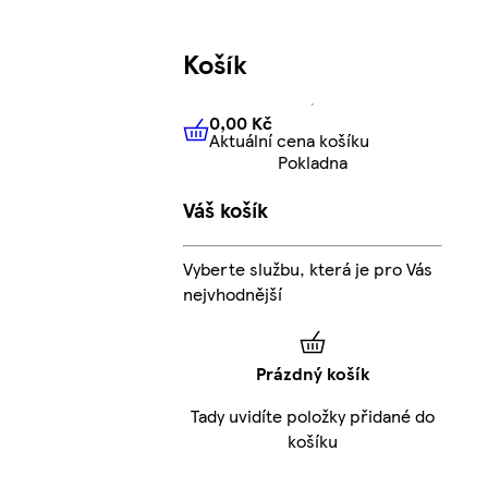
Košík
0,00 Kč
Aktuální cena košíku
0,00 Kč
Aktuální cena košíku
Pokladna
Váš košík
Vyberte službu, která je pro Vás
nejvhodnější
Prázdný košík
Tady uvidíte položky přidané do
košíku