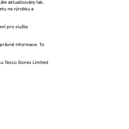
ále aktualizovány tak,
ketu na výrobku a
ení pro služby
správné informace. To
su Tesco Stores Limited