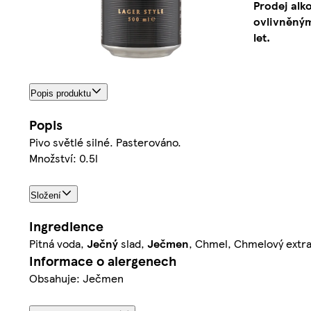
Prodej alk
ovlivněným
let.
Popis produktu
Popis
Pivo světlé silné. Pasterováno.
Množství: 0.5l
Složení
Ingredience
Pitná voda,
Ječný
slad,
Ječmen
, Chmel, Chmelový extra
Informace o alergenech
Obsahuje: Ječmen