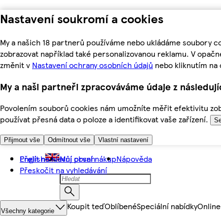
Nastavení soukromí a cookies
My a našich 18 partnerů používáme nebo ukládáme soubory coo
zobrazovat například také personalizovanou reklamu. V opačn
změnit v
Nastavení ochrany osobních údajů
nebo kliknutím na 
My a naši partneři zpracováváme údaje z následuj
Povolením souborů cookies nám umožníte měřit efektivitu zobr
používat přesná data o poloze a identifikovat vaše zařízení.
Se
Přijmout vše
Odmítnout vše
Vlastní nastavení
Přejít na hlavní obsah
English
Můj první nákup
Nápověda
Přeskočit na vyhledávání
Koupit teď
Oblíbené
Speciální nabídky
Online
Všechny kategorie