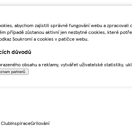
kies, abychom zajistili správné fungování webu a zpracovali 
ém případě zůstanou aktivní jen nezbytné cookies, které pot
odkaz Soukromí a cookies v patičce webu.
ících důvodů
azeného obsahu a reklamy, vytvářet uživatelské statistiky, uk
znam partnerů.
 Club
Inspirace
Grilování