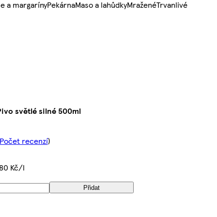
e a margaríny
Pekárna
Maso a lahůdky
Mražené
Trvanlivé
ivo světlé silné 500ml
 Počet recenzí
)
80 Kč/l
Přidat