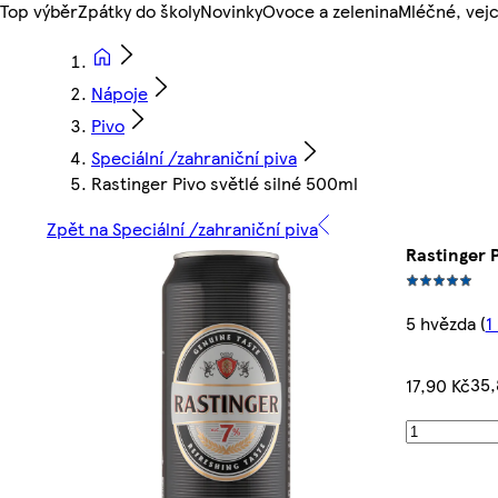
Top výběr
Zpátky do školy
Novinky
Ovoce a zelenina
Mléčné, vejc
Nápoje
Pivo
Speciální /zahraniční piva
Rastinger Pivo světlé silné 500ml
Zpět na Speciální /zahraniční piva
Rastinger P
5 hvězda
(
1
35,
17,90 Kč