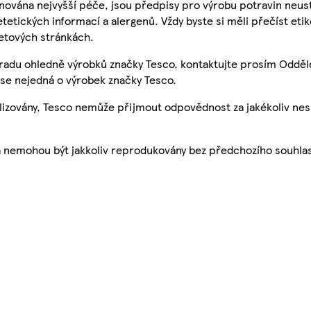
nována nejvyšší péče, jsou předpisy pro výrobu potravin neust
etetických informací a alergenů. Vždy byste si měli přečíst eti
etových stránkách.
 radu ohledně výrobků značky Tesco, kontaktujte prosím Odděl
se nejedná o výrobek značky Tesco.
ualizovány, Tesco nemůže přijmout odpovědnost za jakékoliv ne
a nemohou být jakkoliv reprodukovány bez předchozího souhla