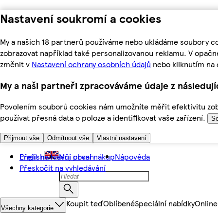
Nastavení soukromí a cookies
My a našich 18 partnerů používáme nebo ukládáme soubory coo
zobrazovat například také personalizovanou reklamu. V opačn
změnit v
Nastavení ochrany osobních údajů
nebo kliknutím na 
My a naši partneři zpracováváme údaje z následuj
Povolením souborů cookies nám umožníte měřit efektivitu zobr
používat přesná data o poloze a identifikovat vaše zařízení.
Se
Přijmout vše
Odmítnout vše
Vlastní nastavení
Přejít na hlavní obsah
English
Můj první nákup
Nápověda
Přeskočit na vyhledávání
Koupit teď
Oblíbené
Speciální nabídky
Online
Všechny kategorie