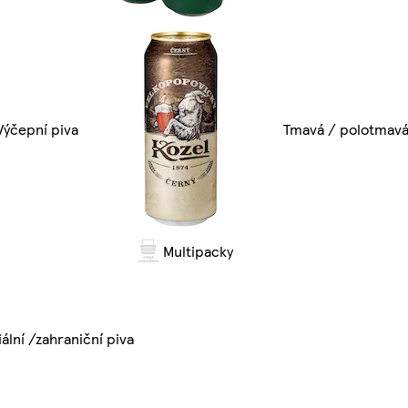
Výčepní piva
Tmavá / polotmavá
Multipacky
ální /zahraniční piva