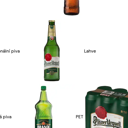
nální piva
Lahve
á piva
PET