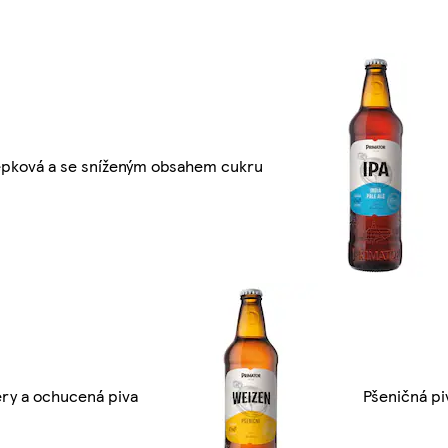
epková a se sníženým obsahem cukru
ery a ochucená piva
Pšeničná pi