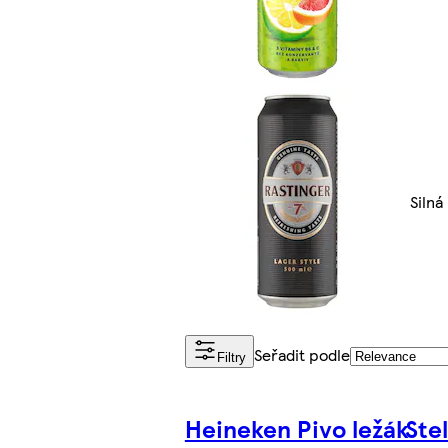
Silná
Seřadit podle
Filtry
Heineken Pivo ležák
Stel