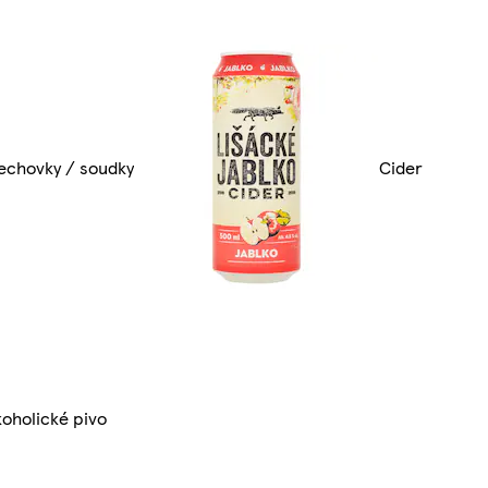
lechovky / soudky
Cider
oholické pivo