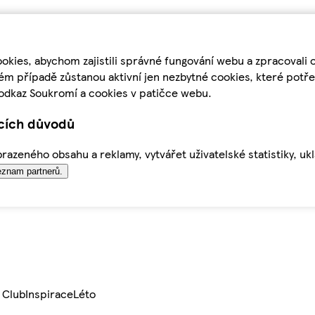
kies, abychom zajistili správné fungování webu a zpracovali 
ém případě zůstanou aktivní jen nezbytné cookies, které pot
odkaz Soukromí a cookies v patičce webu.
ících důvodů
azeného obsahu a reklamy, vytvářet uživatelské statistiky, uk
znam partnerů.
 Club
Inspirace
Léto