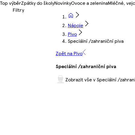
Top výběr
Zpátky do školy
Novinky
Ovoce a zelenina
Mléčné, vejc
Nápoje
Pivo
Speciální /zahraniční piva
Zpět na Pivo
Speciální /zahraniční piva
Zobrazit vše v Speciální /zahran