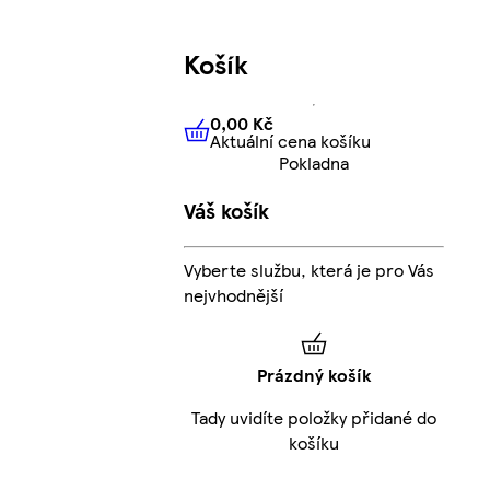
Košík
0,00 Kč
Aktuální cena košíku
0,00 Kč
Aktuální cena košíku
Pokladna
Váš košík
Vyberte službu, která je pro Vás
nejvhodnější
Prázdný košík
Tady uvidíte položky přidané do
košíku