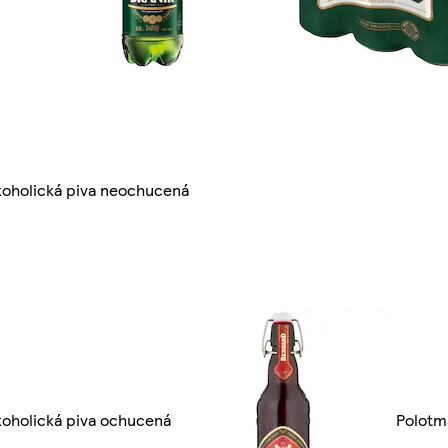
koholická piva neochucená
koholická piva ochucená
Polotm