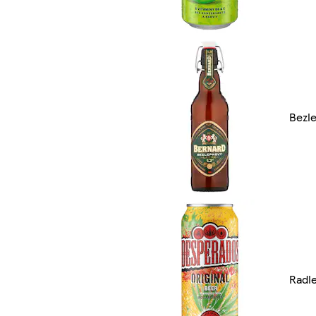
Bezl
Radl