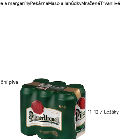
e a margaríny
Pekárna
Maso a lahůdky
Mražené
Trvanlivé
iční piva
11-12 / Ležáky