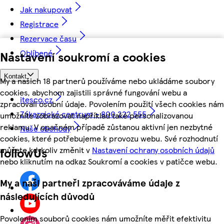
Jak nakupovat
Registrace
Rezervace času
Oblíbené
Nastavení soukromí a cookies
Kontakt
My a našich 18 partnerů používáme nebo ukládáme soubory
cookies, abychom zajistili správné fungování webu a
itesco.cz
zpracovali osobní údaje. Povolením použití všech cookies nám
Zákaznické centrum - 800 222 555
umožníte zobrazovat například také personalizovanou
reklamu. V opačném případě zůstanou aktivní jen nezbytné
Naše obchody
cookies, které potřebujeme k provozu webu. Své rozhodnutí
můžete kdykoliv změnit v
Nastavení ochrany osobních údajů
followUs
nebo kliknutím na odkaz Soukromí a cookies v patičce webu.
My a naši partneři zpracováváme údaje z
následujících důvodů
Povolením souborů cookies nám umožníte měřit efektivitu