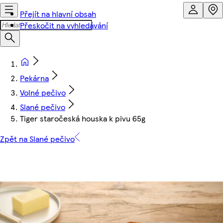
Přejít na hlavní obsah
Přeskočit na vyhledávání
Pekárna
Volné pečivo
Slané pečivo
Tiger staročeská houska k pivu 65g
Zpět na Slané pečivo