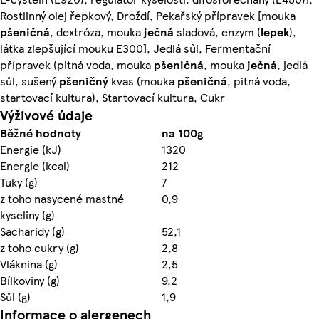
Rostlinný olej řepkový, Droždí, Pekařský přípravek [mouka
pšeničná
, dextróza, mouka
ječná
sladová, enzym (
lepek
),
látka zlepšující mouku E300], Jedlá sůl, Fermentační
přípravek (pitná voda, mouka
pšeničná
, mouka
ječná
, jedlá
sůl, sušený
pšeničný
kvas (mouka
pšeničná
, pitná voda,
startovací kultura), Startovací kultura, Cukr
Výživové údaje
Běžné hodnoty
na 100g
Energie (kJ)
1320
Energie (kcal)
212
Tuky (g)
7
z toho nasycené mastné
0,9
kyseliny (g)
Sacharidy (g)
52,1
z toho cukry (g)
2,8
Vláknina (g)
2,5
Bílkoviny (g)
9,2
Sůl (g)
1,9
Informace o alergenech