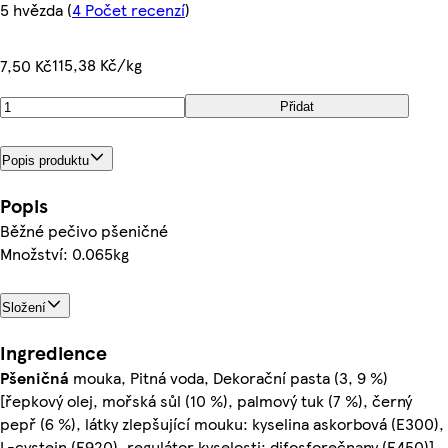
5 hvězda
(
4 Počet recenzí
)
115,38 Kč/kg
7,50 Kč
Přidat
Popis produktu
Popis
Běžné pečivo pšeničné
Množství: 0.065kg
Složení
Ingredience
Pšeničná
mouka, Pitná voda, Dekorační pasta (3, 9 %)
[řepkový olej, mořská sůl (10 %), palmový tuk (7 %), černý
pepř (6 %), látky zlepšující mouku: kyselina askorbová (E300),
L-cystein (E920), regulátor kyselosti: difosforečnany (E450)],