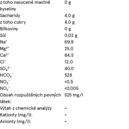
z toho nasycené mastné
0 g
kyseliny
Sacharidy
4,0 g
z toho cukry
4,0 g
Bílkoviny
0 g
Sůl
0,02 g
Na⁺
69,9
Mg²⁺
25,0
Ca²⁺
84,5
Cl⁻
12,0
SO₄²⁻
40,0
HCO₃⁻
528
NO₃⁻
<0,5
NO₂⁻
<0,005
Obsah rozpuštěných pevných
525 mg/l
látek:
Výtah z chemické analýzy
-
Kationty (mg/l):
-
Anionty (mg/l):
-