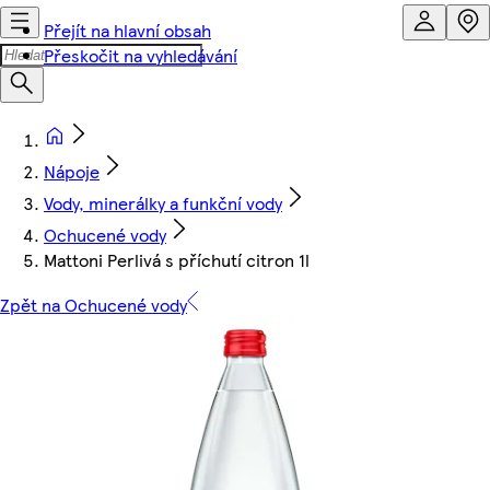
Přejít na hlavní obsah
Přeskočit na vyhledávání
Nápoje
Vody, minerálky a funkční vody
Ochucené vody
Mattoni Perlivá s příchutí citron 1l
Zpět na Ochucené vody