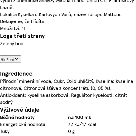
Výtah z chemické analýzy vykonali LaborUnion CZ, Františkovy
Lázně.
Lokalita Kyselka u Karlových Varů, název zdroje: Mattoni.
Děkujeme, že třídíte.
Množství: 1l
Loga třetí strany
Zelený bod
Složení
Ingredience
Přírodní minerální voda, Cukr, Oxid uhličitý, Kyselina: kyselina
citronová, Citronová šťáva z koncentrátu (0, 05 %),
Antioxidant: kyselina askorbová, Regulátor kyselosti: citrát
sodný
Výživové údaje
Běžné hodnoty
na 100 ml:
Energetická hodnota
72 kJ/17 kcal
Tuky
0 g