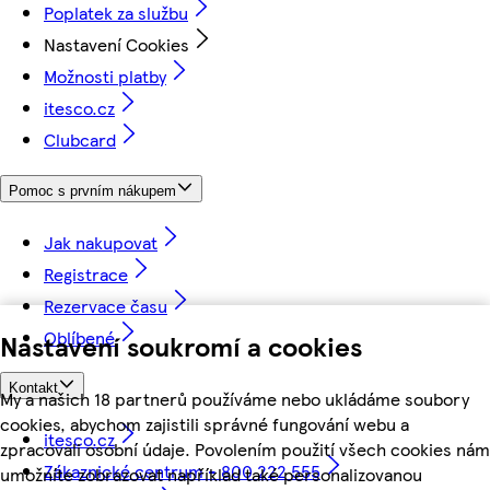
Poplatek za službu
Nastavení Cookies
Možnosti platby
itesco.cz
Clubcard
Pomoc s prvním nákupem
Jak nakupovat
Registrace
Rezervace času
Oblíbené
Nastavení soukromí a cookies
Kontakt
My a našich 18 partnerů používáme nebo ukládáme soubory
cookies, abychom zajistili správné fungování webu a
itesco.cz
zpracovali osobní údaje. Povolením použití všech cookies nám
Zákaznické centrum - 800 222 555
umožníte zobrazovat například také personalizovanou