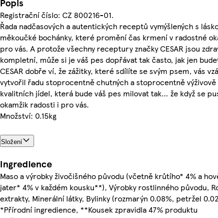
Popis
Registrační číslo: CZ 800216-01.
Řada nadčasových a autentických receptů vymýšlených s láskou
měkoučké bochánky, které promění čas krmení v radostné ok
pro vás. A protože všechny receptury značky CESAR jsou zdra
kompletní, může si je váš pes dopřávat tak často, jak jen budet
CESAR dobře ví, že zážitky, které sdílíte se svým psem, vás vz
vytvořil řadu stoprocentně chutných a stoprocentně výživově
kvalitních jídel, která bude váš pes milovat tak… že když se pus
okamžik radosti i pro vás.
Množství: 0.15kg
Složení
Ingredience
Maso a výrobky živočišného původu (včetně krůtího* 4% a hov
jater* 4% v každém kousku**), Výrobky rostlinného původu, Ro
extrakty, Minerální látky, Bylinky (rozmarýn 0.08%, petržel 0.0
*Přírodní ingredience, **Kousek zpravidla 47% produktu