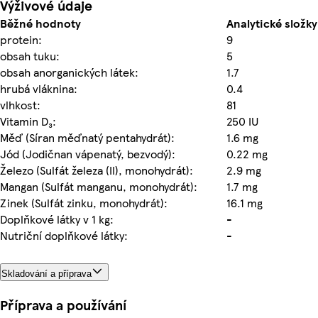
Výživové údaje
Běžné hodnoty
Analytické složky
protein:
9
obsah tuku:
5
obsah anorganických látek:
1.7
hrubá vláknina:
0.4
vlhkost:
81
Vitamin D₃:
250 IU
Měď (Síran měďnatý pentahydrát):
1.6 mg
Jód (Jodičnan vápenatý, bezvodý):
0.22 mg
Železo (Sulfát železa (II), monohydrát):
2.9 mg
Mangan (Sulfát manganu, monohydrát):
1.7 mg
Zinek (Sulfát zinku, monohydrát):
16.1 mg
Doplňkové látky v 1 kg:
-
Nutriční doplňkové látky:
-
Skladování a příprava
Příprava a používání