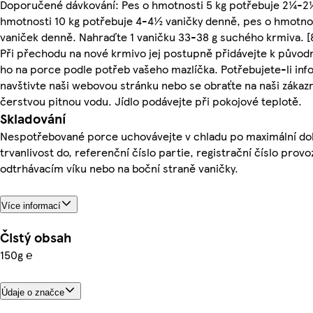
Doporučené dávkování: Pes o hmotnosti 5 kg potřebuje 2¼-2½
hmotnosti 10 kg potřebuje 4-4½ vaničky denně, pes o hmotno
vaniček denně. Nahraďte 1 vaničku 33-38 g suchého krmiva. [8
Při přechodu na nové krmivo jej postupně přidávejte k původ
ho na porce podle potřeb vašeho mazlíčka. Potřebujete-li in
navštivte naši webovou stránku nebo se obraťte na naši zákaz
čerstvou pitnou vodu. Jídlo podávejte při pokojové teplotě.
Skladování
Nespotřebované porce uchovávejte v chladu po maximální dob
trvanlivost do, referenční číslo partie, registrační číslo prov
odtrhávacím víku nebo na boční straně vaničky.
Více informací
Čistý obsah
150g ℮
Údaje o značce