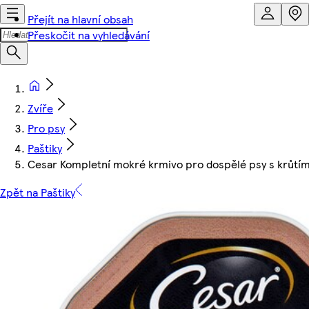
Přejít na hlavní obsah
Přeskočit na vyhledávání
Zvíře
Pro psy
Paštiky
Cesar Kompletní mokré krmivo pro dospělé psy s krůtím
Zpět na Paštiky