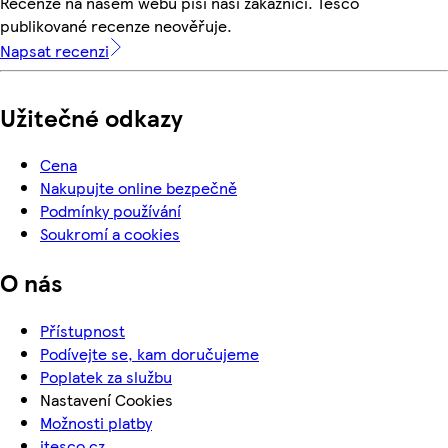
Recenze na našem webu píší naši zákazníci. Tesco
publikované recenze neověřuje.
Napsat recenzi
Užitečné odkazy
Cena
Nakupujte online bezpečně
Podmínky používání
Soukromí a cookies
O nás
Přístupnost
Podívejte se, kam doručujeme
Poplatek za službu
Nastavení Cookies
Možnosti platby
itesco.cz