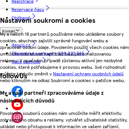
Registrace
Rezervace času
Oblíbené
Nastavení soukromí a cookies
Kontakt
My a našich 18 partnerů používáme nebo ukládáme soubory
cookies, abychom zajistili správné fungování webu a
itesco.cz
zpracovali osobní údaje. Povolením použití všech cookies nám
Zákaznické centrum - 800 222 555
umožníte zobrazovat například také personalizovanou
reklamu. V opačném případě zůstanou aktivní jen nezbytné
Naše obchody
cookies, které potřebujeme k provozu webu. Své rozhodnutí
můžete kdykoliv změnit v
Nastavení ochrany osobních údajů
followUs
nebo kliknutím na odkaz Soukromí a cookies v patičce webu.
My a naši partneři zpracováváme údaje z
následujících důvodů
Povolením souborů cookies nám umožníte měřit efektivitu
zobrazeného obsahu a reklamy, vytvářet uživatelské statistiky,
ukládat nebo přistupovat k informacím ve vašem zařízení,