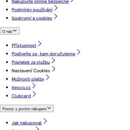
Nakupujte online bezpečně
Podmínky používání
Soukromí a cookies
O nás
Přístupnost
Podívejte se, kam doručujeme
Poplatek za službu
Nastavení Cookies
Možnosti platby
itesco.cz
Clubcard
Pomoc s prvním nákupem
Jak nakupovat