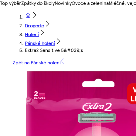
Top výběr
Zpátky do školy
Novinky
Ovoce a zelenina
Mléčné, vejc
Drogerie
Holení
Pánské holení
Extra2 Sensitive 5&#039;s
Zpět na Pánské holení