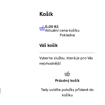
Košík
0,00 Kč
Aktuální cena košíku
0,00 Kč
Aktuální cena košíku
Pokladna
Váš košík
Vyberte službu, která je pro Vás
nejvhodnější
Prázdný košík
Tady uvidíte položky přidané do
košíku