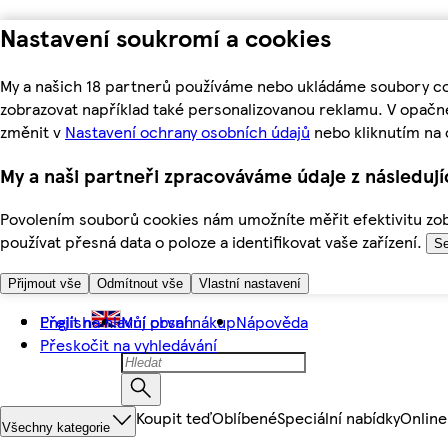
Nastavení soukromí a cookies
My a našich 18 partnerů používáme nebo ukládáme soubory coo
zobrazovat například také personalizovanou reklamu. V opačn
změnit v
Nastavení ochrany osobních údajů
nebo kliknutím na 
My a naši partneři zpracováváme údaje z následuj
Povolením souborů cookies nám umožníte měřit efektivitu zobr
používat přesná data o poloze a identifikovat vaše zařízení.
Se
Přijmout vše
Odmítnout vše
Vlastní nastavení
Přejít na hlavní obsah
English
Můj první nákup
Nápověda
Přeskočit na vyhledávání
Koupit teď
Oblíbené
Speciální nabídky
Online
Všechny kategorie