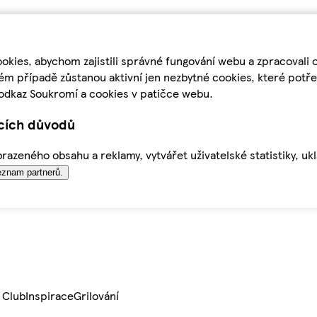
kies, abychom zajistili správné fungování webu a zpracovali 
ém případě zůstanou aktivní jen nezbytné cookies, které pot
odkaz Soukromí a cookies v patičce webu.
ících důvodů
azeného obsahu a reklamy, vytvářet uživatelské statistiky, uk
znam partnerů.
 Club
Inspirace
Grilování