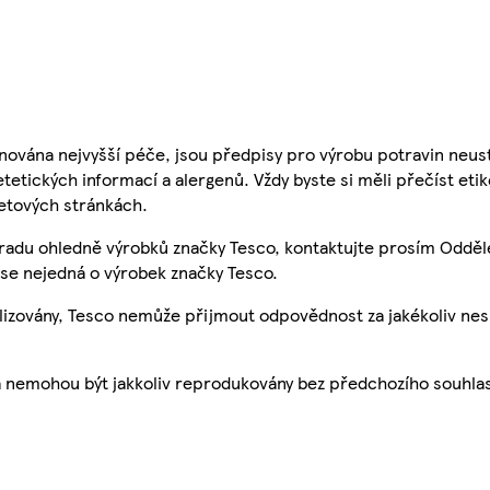
nována nejvyšší péče, jsou předpisy pro výrobu potravin neust
etetických informací a alergenů. Vždy byste si měli přečíst eti
etových stránkách.
 radu ohledně výrobků značky Tesco, kontaktujte prosím Odděl
se nejedná o výrobek značky Tesco.
ualizovány, Tesco nemůže přijmout odpovědnost za jakékoliv ne
a nemohou být jakkoliv reprodukovány bez předchozího souhla