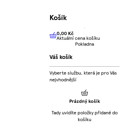
Košík
0,00 Kč
Aktuální cena košíku
0,00 Kč
Aktuální cena košíku
Pokladna
Váš košík
Vyberte službu, která je pro Vás
nejvhodnější
Prázdný košík
Tady uvidíte položky přidané do
košíku