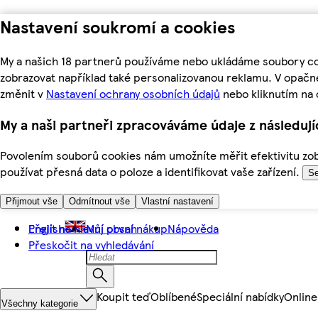
Nastavení soukromí a cookies
My a našich 18 partnerů používáme nebo ukládáme soubory coo
zobrazovat například také personalizovanou reklamu. V opačn
změnit v
Nastavení ochrany osobních údajů
nebo kliknutím na 
My a naši partneři zpracováváme údaje z následuj
Povolením souborů cookies nám umožníte měřit efektivitu zobr
používat přesná data o poloze a identifikovat vaše zařízení.
Se
Přijmout vše
Odmítnout vše
Vlastní nastavení
Přejít na hlavní obsah
English
Můj první nákup
Nápověda
Přeskočit na vyhledávání
Koupit teď
Oblíbené
Speciální nabídky
Online
Všechny kategorie