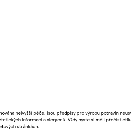
nována nejvyšší péče, jsou předpisy pro výrobu potravin neust
etetických informací a alergenů. Vždy byste si měli přečíst eti
etových stránkách.