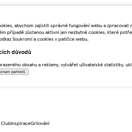
kies, abychom zajistili správné fungování webu a zpracovali 
ém případě zůstanou aktivní jen nezbytné cookies, které pot
odkaz Soukromí a cookies v patičce webu.
ících důvodů
azeného obsahu a reklamy, vytvářet uživatelské statistiky, uk
znam partnerů.
 Club
Inspirace
Grilování