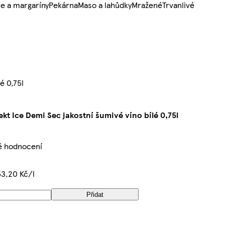
e a margaríny
Pekárna
Maso a lahůdky
Mražené
Trvanlivé
é 0,75l
kt Ice Demi Sec jakostní šumivé víno bílé 0,75l
é hodnocení
3,20 Kč/l
Přidat