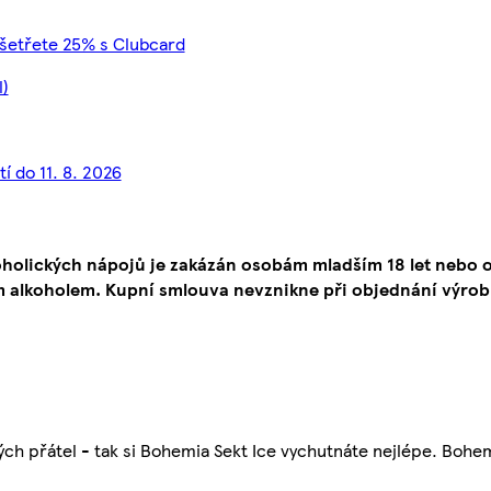
Ušetřete 25% s Clubcard
l)
í do 11. 8. 2026
oholických nápojů je zakázán osobám mladším 18 let neb
 alkoholem. Kupní smlouva nevznikne při objednání výrob
ch přátel - tak si Bohemia Sekt Ice vychutnáte nejlépe. Bohem