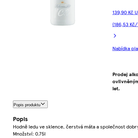
139,90 Kč 
(186,53 Kč/
Nabídka plat
Prodej alk
ovlivněným
let.
Popis produktu
Popis
Hodně ledu ve sklence, čerstvá máta a společnost dobrý
Množství: 0.75l