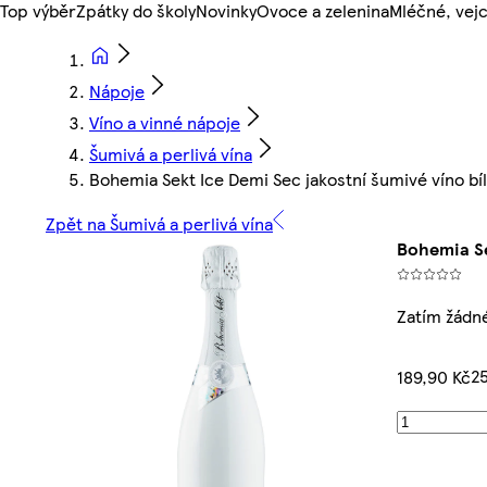
Top výběr
Zpátky do školy
Novinky
Ovoce a zelenina
Mléčné, vejc
Nápoje
Víno a vinné nápoje
Šumivá a perlivá vína
Bohemia Sekt Ice Demi Sec jakostní šumivé víno bíl
Zpět na Šumivá a perlivá vína
Bohemia Se
Zatím žádn
25
189,90 Kč